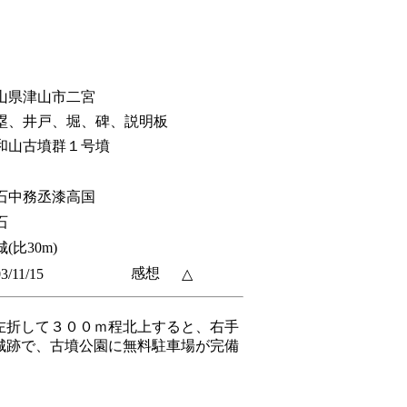
山県津山市二宮
塁、井戸、堀、碑、説明板
和山古墳群１号墳
石中務丞漆高国
石
(比30m)
感想
3/11/15
△
左折して３００ｍ程北上すると、右手
城跡で、古墳公園に無料駐車場が完備