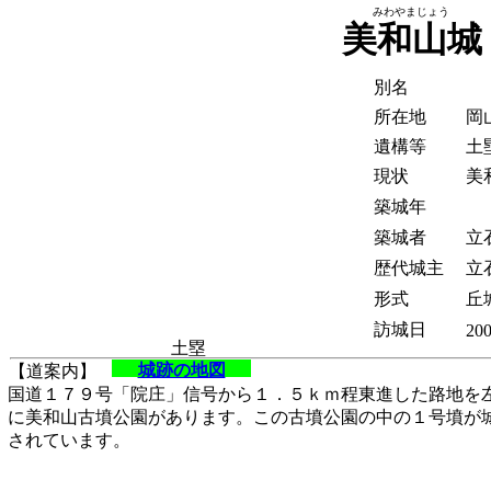
みわやまじょう
美和山城
別名
所在地
岡
遺構等
土
現状
美
築城年
築城者
立
歴代城主
立
形式
丘城
訪城日
200
土塁
城跡の地図
【道案内】
国道１７９号「院庄」信号から１．５ｋｍ程東進した路地を
に美和山古墳公園があります。この古墳公園の中の１号墳が
されています。