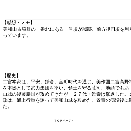
【感想・メモ】
美和山古墳群の一番北にある一号墳が城跡。前方後円墳を利
っています。
【歴史】
二宮本家は、平安、鎌倉、室町時代を通じ、美作国二宮高野
を本拠として武力集団を率い、領土を守る荘司、地頭でもあっ
山城の後藤勝国が攻めてきたが、２７代・景泰は撃退した。文
政は、浦上行重を誘って美和山城を攻めた。景泰の病没後に
た。
ＴＯＰページへ