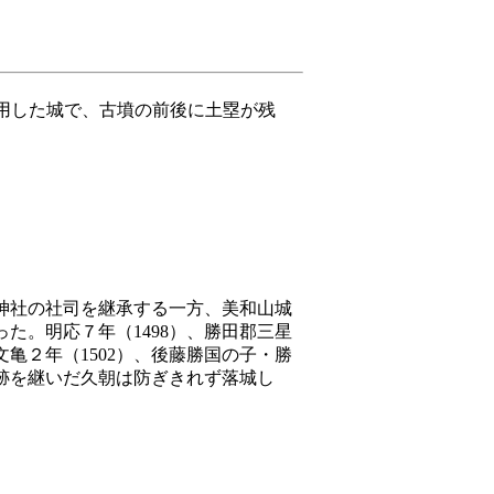
用した城で、古墳の前後に土塁が残
神社の社司を継承する一方、美和山城
た。明応７年（1498）、勝田郡三星
亀２年（1502）、後藤勝国の子・勝
跡を継いだ久朝は防ぎきれず落城し