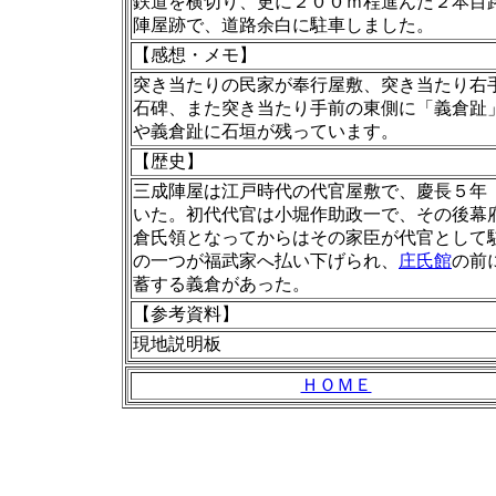
鉄道を横切り、更に２００ｍ程進んだ２本目
陣屋跡で、道路余白に駐車しました。
【感想・メモ】
突き当たりの民家が奉行屋敷、突き当たり右
石碑、また突き当たり手前の東側に「義倉趾
や義倉趾に石垣が残っています。
【歴史】
三成陣屋は江戸時代の代官屋敷で、慶長５年（
いた。初代代官は小堀作助政一で、その後幕府
倉氏領となってからはその家臣が代官として
の一つが福武家へ払い下げられ、
庄氏館
の前
蓄する義倉があった。
【
参考資料
】
現地説明板
ＨＯＭＥ