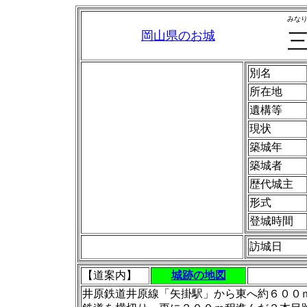
みな
岡山県のお城
別名
所在地
遺構等
現状
築城年
築城者
歴代城主
形式
登城時間
訪城日
【道案内】
城跡の地図
井原鉄道井原線「矢掛駅」から東へ約６００