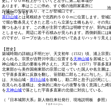
更に７００ｍ程上がっていくと左手に第二駐車場が
あります。車はここに停め、すぐ横の池田家墓所に
池
お城への矢印があり、そこが登城口です。
【感想・メモ】
茶臼山城
とは尾根続きで北西約５００ｍに位置します。登城
で堀が数条見えてきたと思ったら立派な土橋もあり、その先
幾つもあります。この奥が主郭で虎口は明瞭ですが、郭内は
としません。周辺に若干石積みが見られます。西側斜面には
のですが、ロープがあったり藪のせいであまりハッキリ見え
【歴史】
築城時期の詳細は不明だが、天文初年（1532）頃、浦上宗
えられる。宗景が吉野川中流に位置する
天神山城
を居城とし
神山城の上流の要衝を押さえた。天正５年（1577）宇喜多
北東部から美作国南東部の宗景に従っていた国人や名主層は
て宇喜多直家に反旗を翻し、笹部勘二郎もこれに与した。天
は、大仙山城・
茶臼山城
を攻略し、勘二郎と息子は討死にし
在見られる遺構は、全体的に南からの攻撃を強く意識した縄張
を
天神山城
で落とした宇喜多直家の北侵に対抗している。
（『日本城郭大系』新人物往来社発行、現地説明板 参照）
ＴＯＰページへ