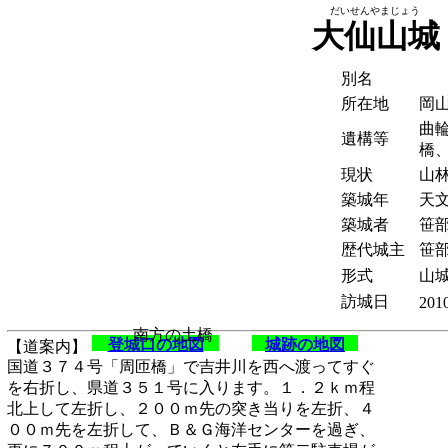
だいせんやまじょう
大仙山城
別名
所在地
岡
曲
遺構等
橋
現状
山
築城年
天文
築城者
笹
歴代城主
笹
形式
山城
訪城日
201
南方の土橋
登城口の地図
城跡の地図
【道案内】
国道３７４号「周匝橋」で吉井川を西へ渡ってすぐ
を右折し、県道３５１号に入ります。１．２ｋｍ程
北上して左折し、２００ｍ先の突き当りを左折、４
００ｍ先を左折して、Ｂ＆Ｇ海洋センターを過ぎ、