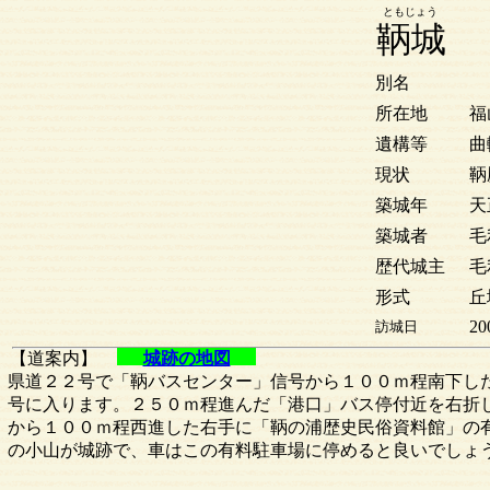
ともじょう
鞆城
別名
所在地
福
遺構等
曲
現状
鞆
築城年
天正
築城者
毛
歴代城主
毛
形式
丘
20
訪城日
【道案内】
城跡の地図
県道２２号で「鞆バスセンター」信号から１００ｍ程南下し
号に入ります。２５０ｍ程進んだ「港口」バス停付近を右折
から１００ｍ程西進した右手に「鞆の浦歴史民俗資料館」の
の小山が城跡で、車はこの有料駐車場に停めると良いでしょ