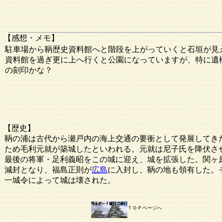
【感想・メモ】
駐車場から鞆歴史資料館へと階段を上がっていくと石垣が見
資料館を過ぎ更に上へ行くと公園になっていますが、特に遺
の刻印かな？
【歴史】
鞆の浦は古代から瀬戸内の海上交通の要衝として発展してきた。
ため毛利元就が築城したといわれる。元就は尼子氏を降伏さ
最後の将軍・足利義昭をこの城に迎え、城を拡張した。関ヶ
減封となり、福島正則が
広島
に入封し、鞆の地も領有した。
一城令によって城は壊された。
ＴＯＰページへ