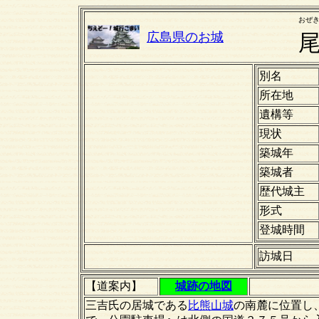
おぜ
広島県のお城
別名
所在地
遺構等
現状
築城年
築城者
歴代城主
形式
登城時間
訪城日
【道案内】
城跡の地図
三吉氏の居城である
比熊山城
の南麓に位置し