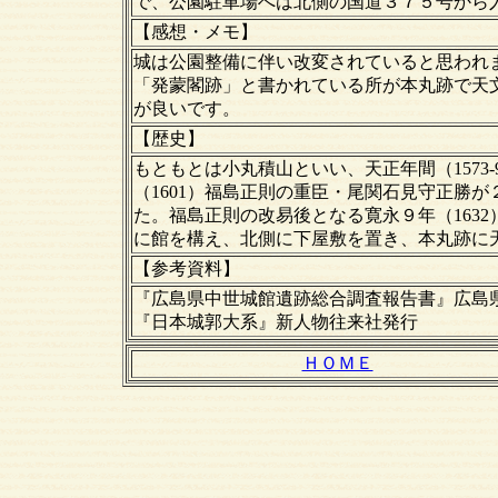
で、公園駐車場へは北側の国道３７５号から
【感想・メモ】
城は公園整備に伴い改変されていると思われ
「発蒙閣跡」と書かれている所が本丸跡で天
が良いです。
【歴史】
もともとは小丸積山といい、天正年間（1573
（1601）福島正則の重臣・尾関石見守正勝
た。福島正則の改易後となる寛永９年（163
に館を構え、北側に下屋敷を置き、本丸跡に
【
参考資料
】
『広島県中世城館遺跡総合調査報告書』広島
『日本城郭大系』新人物往来社発行
ＨＯＭＥ