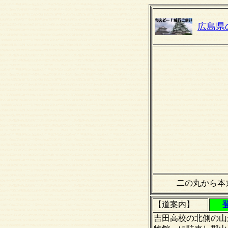
広島県
二の丸から本
【道案内】
吉田高校の北側の山