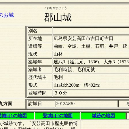
こおりやまじょう
のお城
郡山城
別名
所在地
広島県安芸高田市吉田町吉田
遺構等
曲輪、空堀、土塁、石垣、井戸、碑
現状
山林
築城年
建武3（延元元、1336)、大永3（152
築城者
毛利時親、毛利元就
歴代城主
毛利
形式
山城(比200m、標402m)
登城時間
３０分
丸方面
訪城日
2012/4/30
登城口1の地図
登城口2の地図
城跡の地図
が城跡です。「安芸高田市歴史民俗博