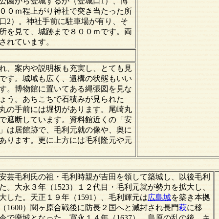
公園から登城するか（登城口1）、博
００ｍ程上がり神社で突き当たった所
口2）。神社手前に駐車場が有り、そ
所を見て、城跡まで８００ｍです。両
されています。
れ、案内や説明板も充実し、とても見
です。城域も広く、遺構の状態もいい
す。博物館に置いてある縄張図を見な
ょう。あちこちで石積みが見られた
丸の手前には堀切があります。尾崎丸
で遮断しています。資料館近くの「安
」は居館跡で、毛利元就の像や、奥に
あります。更に上方には毛利隆元や元
）、安芸毛利氏の祖・毛利時親が吉田を領して築城し、以後毛利
た。大永３年（1523）１２代目・毛利元就が勢力を拡大し、
大した。天正１９年（1591）、毛利輝元は
広島城
を築き本拠
（1600）関ヶ原合戦後に防長２国へと減封され長門
萩
に移
令で廃城となった。寛永１４年（1637）、島原の乱の後、キ