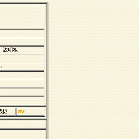
、説明板
3）
感想