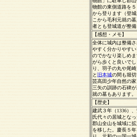
物館」に駐車し郡山
物館の東側道路を５
から登ります（登城
こから毛利元就の墓
者とも登城道が整備
【感想・メモ】
全体に城内は整備さ
やすく分かりやすい
のでかなり楽しめま
がら歩くと良いでし
り、羽子の丸や尾崎
と
旧本城
の間も堀切
芸高田少年自然の家
三矢の訓跡の石碑が
就の墓もあります。
【歴史】
建武３年（1336
氏代々の居城となっ
郡山全山を城域に拡
を移した。慶長５年
り、元和の一国一城