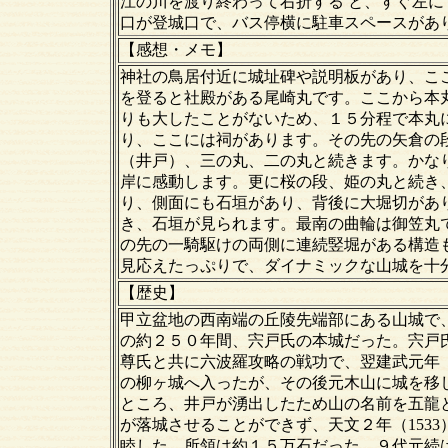
江の川を渡り終わって右折する と、すぐ左
口が登城口で、バス停横に駐車スペースがあ
【感想・メモ】
神社の鳥居付近に城址碑や説明板があり、こ
を登ると社殿がある尾崎丸です。ここから本
りも大したことがないため、１５分程で本丸
り、ここには祠があります。その先の矢倉の
（井戸）、三の丸、二の丸と続きます。かな
岸に感動します。更に桜の段、姫の丸と続き
り、側面にも石垣があり、背後に大堀切があ
き、石垣が見られます。最南の曲輪は御笠丸
の先の一騎駆けの両側に連続竪堀がある構造
見応えたっぷりで、ダイナミックな山城を十
【歴史】
甲立盆地の西南端の丘陵先端部にある山城で、
の約２５０年間、宍戸氏の本城だった。宍戸氏
尊氏と共に六波羅攻略の戦功で、翌建武元年（
の柳ヶ城へ入ったが、その後元木山に城を移
ところ、井戸が湧出したため山の名前を五龍
が落城させることができず、天文２年（153
睦した。所領は約１５万石だった。９代元続は