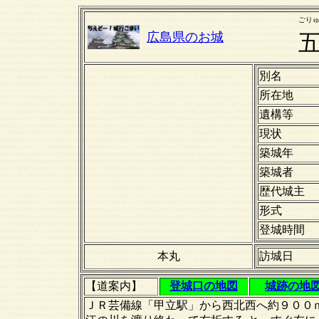
ごり
広島県のお城
別名
所在地
遺構等
現状
築城年
築城者
歴代城主
形式
登城時間
本丸
訪城日
【道案内】
登城口の地図
城跡の地
ＪＲ芸備線「甲立駅」から西北西へ約９００