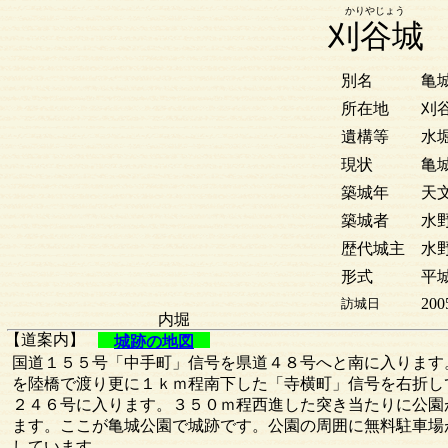
かりやじょう
刈谷城
別名
亀
所在地
刈
遺構等
水
現状
亀
築城年
天文
築城者
水
歴代城主
水
形式
平
200
訪城日
内堀
【道案内】
城跡の地図
国道１５５号「中手町」信号を県道４８号へと南に入ります
を陸橋で渡り更に１ｋｍ程南下した「寺横町」信号を右折し
２４６号に入ります。３５０ｍ程西進した突き当たりに公園
ます。ここが亀城公園で城跡です。公園の周囲に無料駐車場
しています。