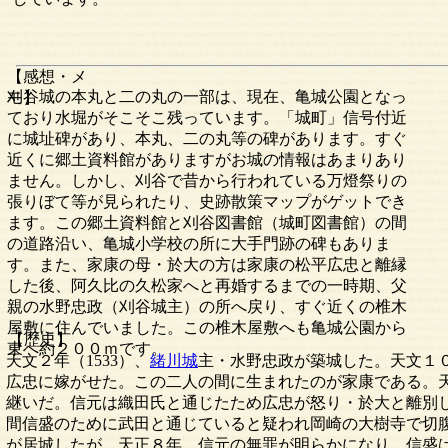
【感想・メ
刈谷城の本丸と二の丸の一部は、現在、亀城公園となっ
モ】
ており水堀がそこそこ残っています。「城町」信号付近
に城址碑があり、本丸、二の丸等の碑があります。すぐ
近くに郷土資料館がありますがお城の情報はあまりあり
ません。しかし、刈谷で昔から行われている万燈祭りの
張りぼて等が見られたり、史跡散策マップがゲットでき
ます。この郷土資料館と刈谷図書館（城町図書館）の間
の道路沿い、亀城小学校の所に大手門跡の碑もありま
す。また、家康の母・於大の方は家康の松平広忠と離縁
した後、阿久比の久松家へと再婚するまでの一時期、父
親の水野忠政（刈谷城主）の所へ戻り、すぐ近くの椎木
屋敷に住んでいました。この椎木屋敷へも亀城公園から
【歴史】
東へ約２００ｍです。
天文２年（1533）、
緒川城
主・水野忠政が築城した。天文１
広忠に嫁がせた。この二人の間に生まれたのが家康である。
継いだ。信元は織田氏と通じたため広忠が怒り・於大と離別し
間信盛のために武田と通じていると疑われ岡崎の大樹寺で切
が居城したが、天正８年、信元の無罪が明らかになり、信盛