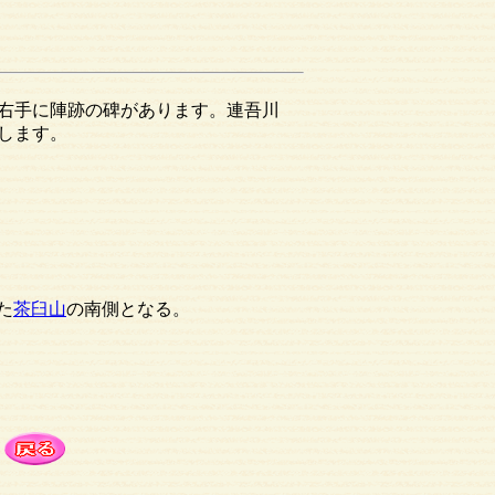
右手に陣跡の碑があります。連吾川
します。
た
茶臼山
の南側となる。