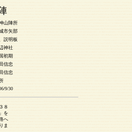
陣
神山陣所
城市矢部
、説明板
辺神社
国初期
田信忠
田信忠
所
06/9/30
３８
」を
路へ
りま