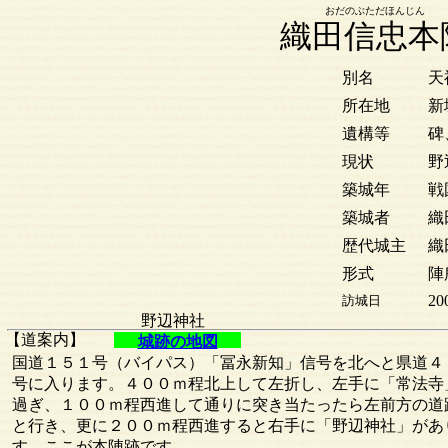
おだのぶただほんじん
織田信忠本
別名
天
所在地
新
遺構等
碑
現状
野
築城年
戦
築城者
織
歴代城主
織
形式
陣
20
訪城日
野辺神社
【道案内】
城跡の地図
国道１５１号（バイパス）「冨永新知」信号を北へと県道４
号に入ります。４００ｍ程北上して左折し、左手に「常法寺
過ぎ、１００ｍ程西進して通りに突き当たったら左前方の道
と行き、更に２００ｍ程西進すると右手に「野辺神社」があ
す。ここが本陣跡です。