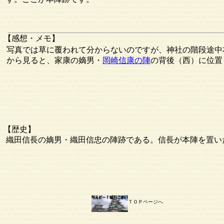
【感想・メモ】
写真では草に覆われて分からないのですが、神社の階段途中
から見ると、家康の嫡男・
岡崎信康の陣
の背後（西）に位置
【歴史】
織田信長の嫡男・織田信忠の陣跡である。信長が本陣を置い
ＴＯＰページへ