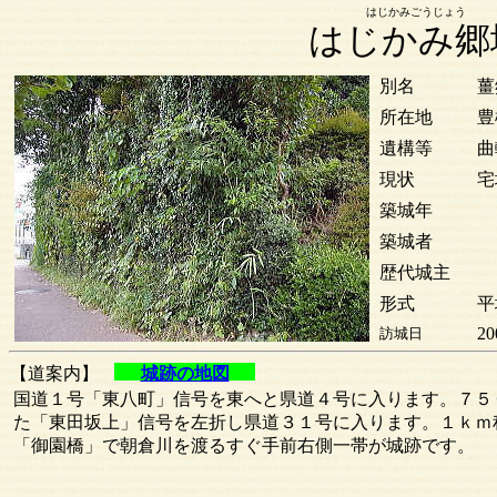
はじかみごうじょう
はじかみ郷
別名
薑
所在地
豊
遺構等
曲
現状
宅
築城年
築城者
歴代城主
形式
平
20
訪城日
【道案内】
城跡の地図
国道１号「東八町」信号を東へと県道４号に入ります。７５
た「東田坂上」信号を左折し県道３１号に入ります。１ｋｍ
「御園橋」で朝倉川を渡るすぐ手前右側一帯が城跡です。