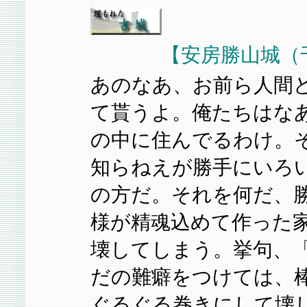
【安房勝山城（千葉
あのなあ、お前ら人間
て貰うよ。俺たちはな
の中に住んでるわけ。
知らねえが勝手にいろ
の方だ。それを何だ、
様が精魂込めて作った
壊してしまう。挙句、
だの難癖をつけては、
ぐるぐる巻きにして壊