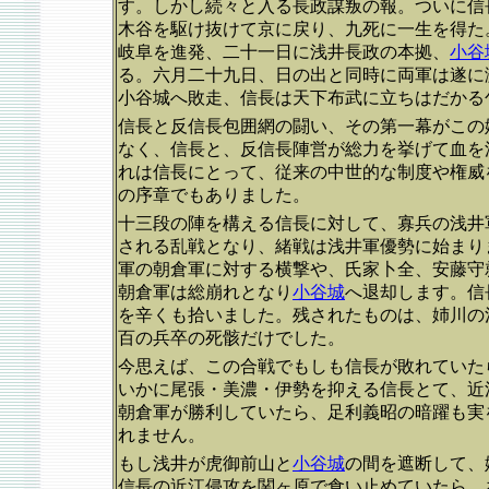
す。しかし続々と入る長政謀叛の報。ついに信
木谷を駆け抜けて京に戻り、九死に一生を得た
岐阜を進発、二十一日に浅井長政の本拠、
小谷
る。六月二十九日、日の出と同時に両軍は遂に
小谷城へ敗走、信長は天下布武に立ちはだかる
信長と反信長包囲網の闘い、その第一幕がこの
なく、信長と、反信長陣営が総力を挙げて血を
れは信長にとって、従来の中世的な制度や権威
の序章でもありました。
十三段の陣を構える信長に対して、寡兵の浅井
される乱戦となり、緒戦は浅井軍優勢に始まり
軍の朝倉軍に対する横撃や、氏家卜全、安藤守
朝倉軍は総崩れとなり
小谷城
へ退却します。信
を辛くも拾いました。残されたものは、姉川の
百の兵卒の死骸だけでした。
今思えば、この合戦でもしも信長が敗れていた
いかに尾張・美濃・伊勢を抑える信長とて、近
朝倉軍が勝利していたら、足利義昭の暗躍も実
れません。
もし浅井が虎御前山と
小谷城
の間を遮断して、
信長の近江侵攻を関ヶ原で食い止めていたら、