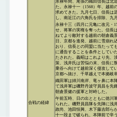
永禄年間、尾張の織田信長は北
た。永禄十一（1568）年、越
求めてきた。九月七日、信長は
し、南近江の六角氏を排除、九
永禄十三（四月に元亀に改元・1
せ、将軍の実権を奪った。信長
ねてより敵対する越前の朝倉義景
日、京都を進発、越前に雪崩れ
おり、信長との同盟に当たって
に通告することを条件としてい
たされた。義昭はこれより先、
策、浅井氏は苦悩の末、信長に
乗谷へ向けて越前深く侵攻して
京都へ抜け、千草越えで本拠岐
織田軍は姉川南岸、竜ヶ鼻に本
て浅井軍は磯野丹波守員昌を先
朝倉景健の援軍と対峙した。
午前五時、日の出とともに徳川
合戦の経緯
られた。磯野員昌隊を先陣に浅
政尚、池田恒興、木下藤吉郎ら
十一段まで破られ、本陣前で辛