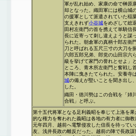
軍が乱れ始め、家康の命で榊原
却となった。織田軍には横山城
の援軍として派遣されていた稲
支えきれず
小谷城
をめざして総
田村左衛門の首を携えて単騎信
長に近寄って刺し違えようと謀
られた。朝倉軍の真柄十郎左衛
刀と呼ばれる五尺三寸の大刀を
六郎五郎兄弟、郎党の山田宗六
級を挙げて家門の誉れとせよ」
ところ、青木所左衛門と奮戦し
本陣に曳きたてられた。安養寺
城
の備えが堅いことを聞き出し
した。
織田・徳川勢はこの合戦を「姉
合戦」と呼ぶ。
第十五代将軍となる足利義昭を奉じて上洛を果
的な権力を奪われた義昭は各地の有力者に御教
元年四月、越前へ電撃侵攻した信長を待ってい
友、浅井長政の離反だった。越前の陣で長政謀