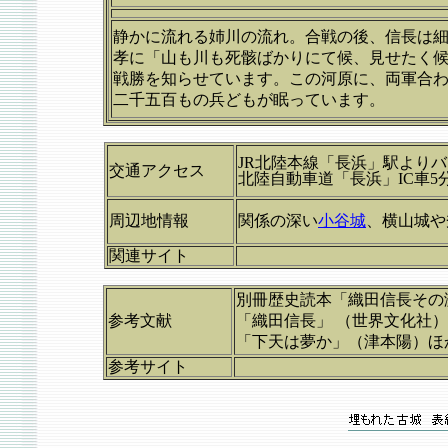
静かに流れる姉川の流れ。合戦の後、信長は
孝に「山も川も死骸ばかりにて候、見せたく
戦勝を知らせています。この河原に、両軍合
二千五百もの兵どもが眠っています。
JR北陸本線「長浜」駅より
交通アクセス
北陸自動車道「長浜」IC車5
周辺地情報
関係の深い
小谷城
、横山城や
関連サイト
別冊歴史読本「織田信長その
参考文献
「織田信長」 （世界文化社
「下天は夢か」（津本陽）ほ
参考サイト