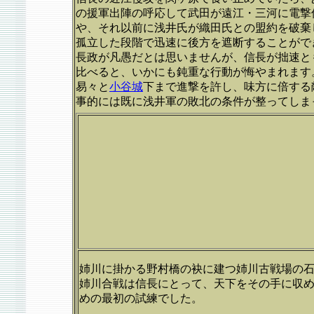
の援軍出陣の呼応して武田が遠江・三河に電撃
や、それ以前に浅井氏が織田氏との盟約を破棄
孤立した段階で迅速に後方を遮断することがで
長政が凡愚だとは思いませんが、信長が拙速と
比べると、いかにも鈍重な行動が悔やまれます
易々と
小谷城
下まで進撃を許し、味方に倍する
事的には既に浅井軍の敗北の条件が整ってしま
姉川に掛かる野村橋の袂に建つ姉川古戦場の
姉川合戦は信長にとって、天下をその手に収
めの最初の試練でした。