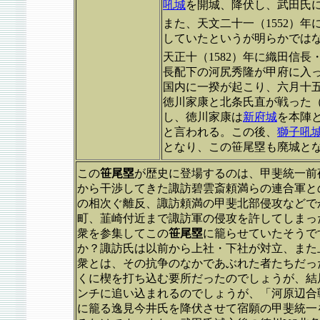
吼城
を開城、降伏し、武田氏
また、天文二十一（1552）
していたというが明らかでは
天正十（1582）年に織田信
長配下の河尻秀隆が甲府に入
国内に一揆が起こり、六月十
徳川家康と北条氏直が戦った
し、徳川家康は
新府城
を本陣
と言われる。この後、
獅子吼
となり、この笹尾塁も廃城と
この
笹尾塁
が歴史に登場するのは、甲斐統一前
から干渉してきた諏訪碧雲斎頼満らの連合軍と
の相次ぐ離反、諏訪頼満の甲斐北部侵攻などで
町、韮崎付近まで諏訪軍の侵攻を許してしまっ
衆を参集してこの
笹尾塁
に籠らせていたそうで
か？諏訪氏は以前から上社・下社が対立、また
衆とは、その抗争のなかであぶれた者たちだっ
くに楔を打ち込む要所だったのでしょうが、結
ンチに追い込まれるのでしょうが、「河原辺合
に籠る逸見今井氏を降伏させて宿願の甲斐統一