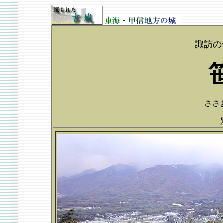
諏訪の
ささお