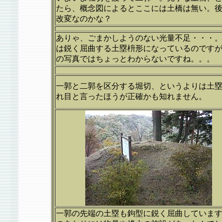
たら、概念図によるとここには土橋は無い。
改変なのかな？
ありゃ、ごまかしようのない光量不足・・・
は鋭く屈曲する土塁枡形になっているのです
の写真ではちょっとわからないですね。。。
一郭と二郭を区分する堀切、というよりは土
れ目と言ったほうが正確かも知れません。
一郭の先端の土塁も鉤型に鋭く屈曲していま