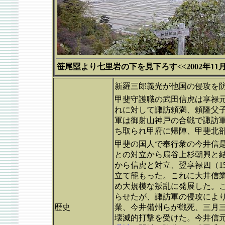
笹尾塁より七里岩の下を見下ろす<<2002年11月
新羅三郎義光が他国の侵攻を
甲斐守護職の武田信虎は享禄元
れに対して諏訪頼満、頼隆父
軍は御射山神戸の合戦で諏訪軍
ち取られ甲府に帰陣、甲斐北
甲斐の国人で奉行衆の今井信是
との対立から扇谷上杉朝興と
から信虎と対立、翌享禄四（1
立て籠もった。これに大井信
め大規模な叛乱に発展した。
らせたが、諏訪軍の侵攻によ
歴史
業、今井備州らが戦死、三月
壊滅的打撃を受けた。今井信元