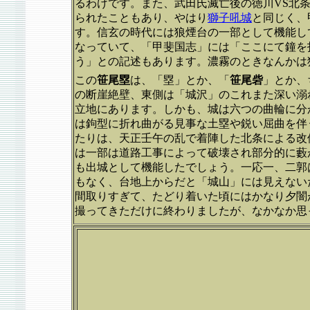
るわけです。また、武田氏滅亡後の徳川VS北
られたこともあり、やはり
獅子吼城
と同じく、
す。信玄の時代には狼煙台の一部として機能し
なっていて、「甲斐国志」には「ここにて鐘を
う」との記述もあります。濃霧のときなんかは
この
笹尾塁
は、「塁」とか、「
笹尾砦
」とか、
の断崖絶壁、東側は「城沢」のこれまた深い溺
立地にあります。しかも、城は六つの曲輪に分か
は鉤型に折れ曲がる見事な土塁や鋭い屈曲を伴
たりは、天正壬午の乱で着陣した北条による改
は一部は道路工事によって破壊され部分的に藪
も出城として機能したでしょう。一応一、二郭
もなく、台地上からだと「城山」には見えない
間取りすぎて、たどり着いた頃にはかなり夕闇
撮ってきただけに終わりましたが、なかなか思