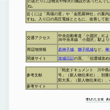
のあたりには物見や烽火の施設があったんで
ね。
近くには「馬場の里」や「金毘羅神社」の案内
すね。入り口の高圧電線とともに、改善して欲
中央自動車道「小淵沢」ICよ
交通アクセス
JR中央本線「小淵沢」駅よ
周辺地情報
若神子城
、
獅子吼城
など。
棒
関連サイト
攻城日記
の頁、「信濃城攻め
「戦史ドキュメント 川中島の
参考文献
号」（新人物往来社）、別冊
郭大系」（新人物往来社）、
参考サイト