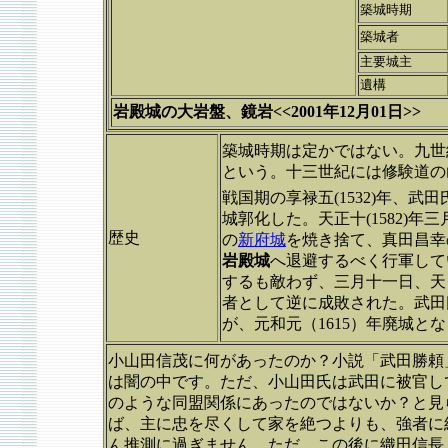
築城時期
築城者
主要城主
遺構
岩殿城の大岩盤、鏡岩<<2001年12月01日>>
築城時期は定かではない。九世
という。十三世紀には修験道の
戦国期の享禄五(1532)年、
城郭化した。天正十(1582)
歴史
の
新府城
を焼き捨て、真田昌幸
岩殿城
へ退避するべく行軍して
するも敵わず、三月十一日、天
者として逆に成敗された。武田
が、元和元（1615）年廃城と
小山田信茂に何があったのか？小説「武田勝頼
は闇の中です。ただ、小山田氏は武田に被官し
のような同盟関係にあったのではないか？と見
ば、主に忠を尽くして家を絶つよりも、強者に
ん推測に過ぎません。ただ、この後に織田信長