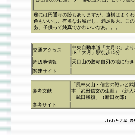
麓には円通寺の跡もありますが、遺構はよくわ
色もいいし、有名なお城だし、満足度大。この
あ、子供って純真でかわいいなあ。。。
中央自動車道「大月IC」よ
交通アクセス
JR「大月」駅徒歩15分
天目山の勝頼自刃の地に行
周辺地情報
関連サイト
「風林火山・信玄の戦いと武
参考文献
本「武田信玄の生涯」（新人
「武田勝頼」（新田次郎）
参考サイト