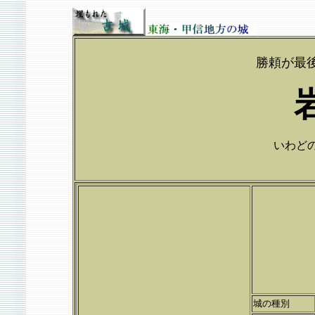
勝頼が最
いわどのじ
城の種別