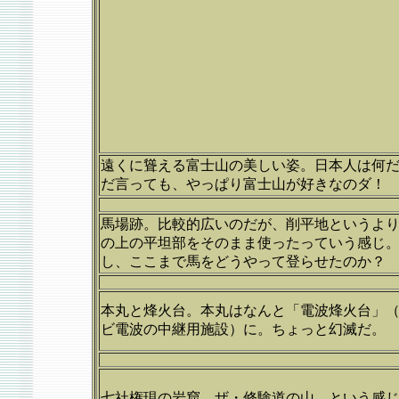
遠くに聳える富士山の美しい姿。日本人は何
だ言っても、やっぱり富士山が好きなのダ！
馬場跡。比較的広いのだが、削平地というよ
の上の平坦部をそのまま使ったっていう感じ
し、ここまで馬をどうやって登らせたのか？
本丸と烽火台。本丸はなんと「電波烽火台」
ビ電波の中継用施設）に。ちょっと幻滅だ。
七社権現の岩窟。ザ・修験道の山、という感