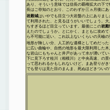
あり、そういう意味では信長の覇権拡大の下で
長はご存知のとおり、このわずか三ヵ月後にあ
岩殿城
はいやでも目立つ大岩盤の上にありまし
て利用された、と見るほうがいいでしょう。大
ちすぎるほど目立っています。最後にこの
岩殿
えたのでしょうか。とにかく、まともに攻めて
ら不可能に近い、これ以上ないくらいの天嶮の
地形が険しい分、人工的な遺構としてめだった
に広い曲輪や、自然の地形を最大限利用した木
な岩山にもちゃんと井戸があって水が湧いてい
下に見下ろす桂川（相模川）と中央高速、の景
って思われるかもしれないけど。まあ登りがき
でも登りは見た目のまんま、死ぬほどきついの