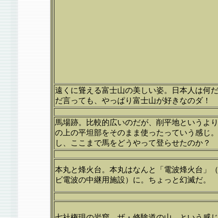
遠くに聳える富士山の美しい姿。日本人は何
だ言っても、やっぱり富士山が好きなのダ！
馬場跡。比較的広いのだが、削平地というよ
の上の平坦部をそのまま使ったっていう感じ
し、ここまで馬をどうやって登らせたのか？
本丸と烽火台。本丸はなんと「電波烽火台」
ビ電波の中継用施設）に。ちょっと幻滅だ。
七社権現の岩窟。ザ・修験道の山、という感