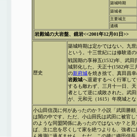
築城時期
築城者
主要城主
遺構
岩殿城の大岩盤、鏡岩<<2001年12月01日>>
築城時期は定かではない。九世
という。十三世紀には修験道の
戦国期の享禄五(1532)年、
城郭化した。天正十(1582)
歴史
の
新府城
を焼き捨て、真田昌幸
岩殿城
へ退避するべく行軍して
するも敵わず、三月十一日、天
者として逆に成敗された。武田
が、元和元（1615）年廃城と
小山田信茂に何があったのか？小説「武田勝頼
は闇の中です。ただ、小山田氏は武田に被官し
のような同盟関係にあったのではないか？と見
ば、主に忠を尽くして家を絶つよりも、強者に
ん推測に過ぎません。ただ、この後に織田信長