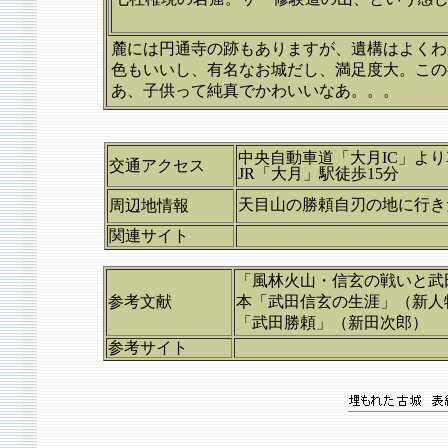
麓には円通寺の跡もありますが、遺構はよくわ
色もいいし、有名なお城だし、満足度大。この
あ、子供って純真でかわいいなあ。。。
中央自動車道「大月IC」よ
交通アクセス
JR「大月」駅徒歩15分
天目山の勝頼自刃の地に行
周辺地情報
関連サイト
「風林火山・信玄の戦いと武
参考文献
本「武田信玄の生涯」（新人
「武田勝頼」（新田次郎）
参考サイト