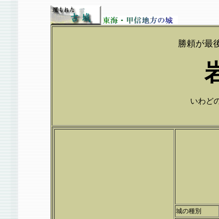
勝頼が最
いわどのじ
城の種別