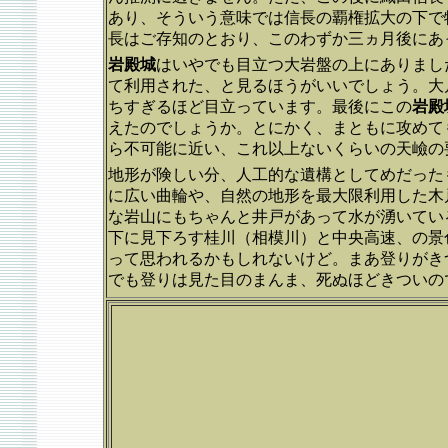
あり、そういう意味では信長の覇権拡大の下で
長はご存知のとおり、このわずか三ヵ月後にあ
岩殿城
はいやでも目立つ大岩盤の上にありまし
て利用された、と見るほうがいいでしょう。大
ちすぎるほど目立っています。最後にこの
岩殿
えたのでしょうか。とにかく、まともに攻めて
ら不可能に近い、これ以上ないくらいの天嶮の
地形が険しい分、人工的な遺構としてめだった
に広い曲輪や、自然の地形を最大限利用した木
な岩山にもちゃんと井戸があって水が湧いてい
下に見下ろす桂川（相模川）と中央高速、の景
って思われるかもしれないけど。まあ登りがき
でも登りは見た目のまんま、死ぬほどきついの