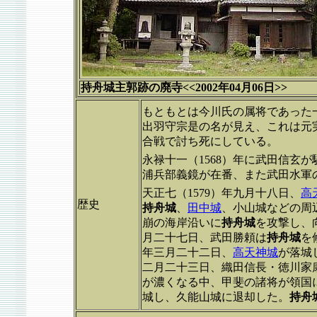
持舟城主郭跡の廃寺<<2002年04月06日>>
もともとは今川氏の属将であった
出羽守宗是の名が見え、これは元実
合戦で討ち死にしている。
永禄十一（1568）年に武田信玄
浦兵部義鏡が在番、また武田水軍
天正七（1579）年九月十八日、
高
歴史
持舟城
、
田中城
、小山城などの周
崩の海岸沿いに
持舟城
を攻撃し、
月二十七日、武田勝頼は
持舟城
を
年三月二十二日、
高天神城
が落城
二月二十三日、織田信長・徳川家
が濃くなる中、甲斐の諸将が領国
城し、久能山城に退却した。
持舟