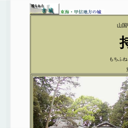
山国
もちふねじょ