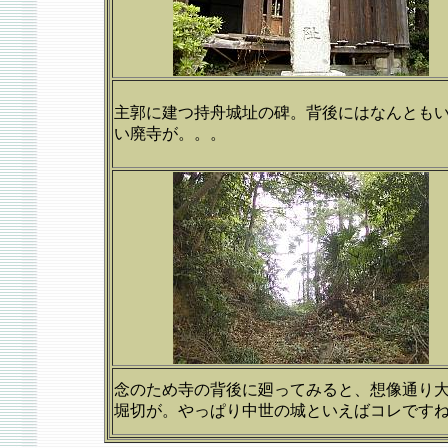
主郭に建つ持舟城址の碑。背後にはなんとも
い廃寺が。。。
念のため寺の背後に廻ってみると、想像通り
堀切が。やっぱり中世の城といえばコレです