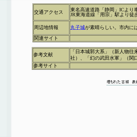
東名高速道路「静岡」ICより車
交通アクセス
JR東海道線「用宗」駅より徒歩
周辺地情報
丸子城
が素晴らしい。市内に
関連サイト
「日本城郭大系」（新人物往
参考文献
社）、「幻の武田水軍」（関口
参考サイト