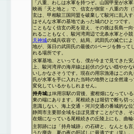
「八重、わしは水軍を持つぞ。山国甲斐が水軍
映画「天と地と」で、信玄が側室・八重の方（
玄は、甲相駿三国同盟を破棄して駿河に乱入す
はそんな水軍の基地であった城のひとつです。
こともなく信玄の死を迎え、その後は長島一向
れることもなく、駿河湾周辺で北条水軍と小競
天神城
の城兵収容で、結局、武田氏の滅亡によ
地が、落日の武田氏の最後の1ページを飾って
れる場所です。
水軍基地、といっても、僕が今まで見てきた安
上、駿河湾岸の海岸線は起伏の少ない穏やかな
いしかなさそうです。現在の用宗漁港はこの丸
氏が水軍を手に入れた当時の地勢とは全然違っ
変化しているかもしれません。
持舟城
はJR用宗駅の背後、蜜柑畑になってい
東の端にあります。尾根続きは堀切で断ち切っ
意識しない、海上交通・河川交通の番城的な位
静岡市主要部全域をほぼ見渡すことができ、そ
在畑になっている尾根続きの丘陵上にも、曲輪
主郭跡には「持舟城跡」の石碑と、なんとも言
うな廃寺、夏の夜の肝試しに最適です（笑）。