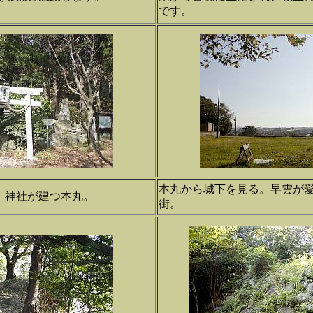
です。
本丸から城下を見る。早雲が
、神社が建つ本丸。
街。