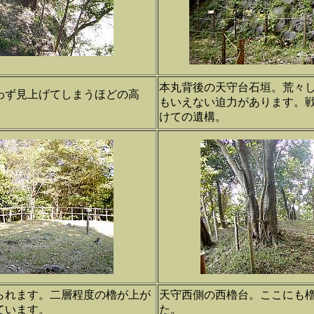
本丸背後の天守台石垣。荒々
わず見上げてしまうほどの高
もいえない迫力があります。
けての遺構。
られます。二層程度の櫓が上が
天守西側の西櫓台。ここにも
ています。
た。