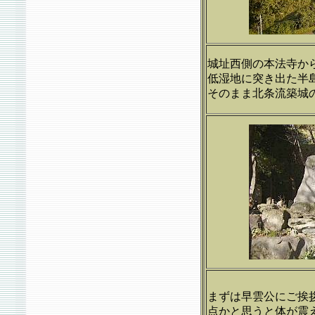
城址西側の本法寺か
低湿地に突き出た半
そのまま北条流築城
まずは早雲公にご挨
点かと思うと体が震