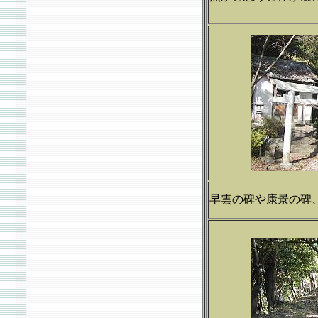
早雲の碑や康景の碑