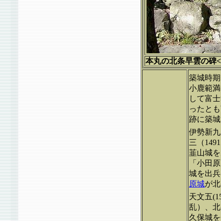
本丸の北条早雲の碑<<2
築城時期
小鹿範満
して富士
ったとも
跡に築城
伊勢新九
三（14
韮山城を
「小田原
城を出兵
原城
が北
天文五(
乱）、北
久保城を