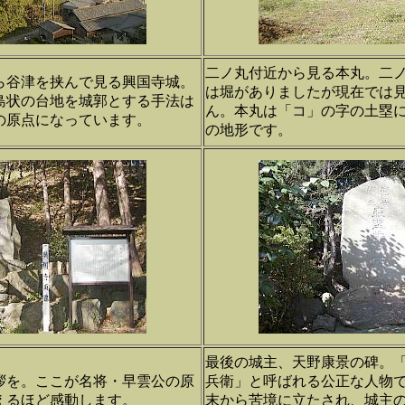
二ノ丸付近から見る本丸。二
ら谷津を挟んで見る興国寺城。
は堀がありましたが現在では
島状の台地を城郭とする手法は
ん。本丸は「コ」の字の土塁
の原点になっています。
の地形です。
最後の城主、天野康景の碑。
拶を。ここが名将・早雲公の原
兵衛」と呼ばれる公正な人物
えるほど感動します。
末から苦境に立たされ、城主