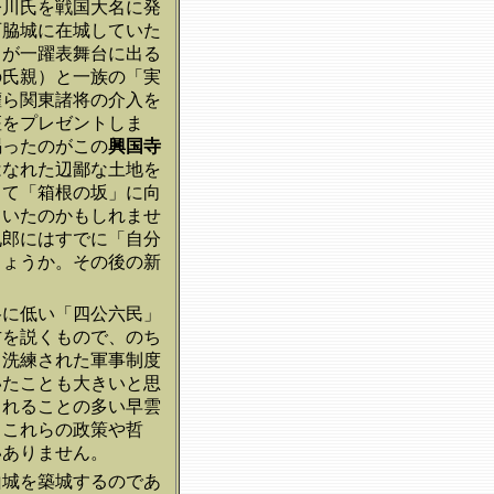
今川氏を戦国大名に発
石脇城に在城していた
名が一躍表舞台に出る
の氏親）と一族の「実
灌ら関東諸将の介入を
座をプレゼントしま
賜ったのがこの
興国寺
はなれた辺鄙な土地を
して「箱根の坂」に向
ていたのかもしれませ
九郎にはすでに「自分
しょうか。その後の新
格に低い「四公六民」
方を説くもので、のち
、洗練された軍事制度
いたことも大きいと思
されることの多い早雲
。これらの政策や哲
いありません。
山城を築城するのであ