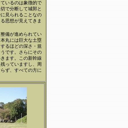
しているのは象徴的で
堀切で分断して城郭と
でに見られることなの
える思想が見えてきま
在整備が進められてい
。本丸には巨大な土塁
リするほどの深さ・規
そうです。さらにその
いきます。この新幹線
く残っていますし、周
ならず、すべての方に