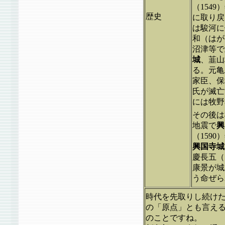
（1549
歴史
に取り戻
は駿河に
和（はが
沼津等で
城
、韮山
る。元亀
家臣、保
氏が滅亡
には牧野
その後は
地震で
興
（159
興国寺城
慶長五（
康景が城
う命ぜら
時代を先取りし続け
の「原点」とも言え
のことですね。