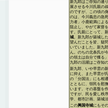
新九郎はご存知の通
展させる今川氏親の
のですが、この頃の
のは、今川義忠の急
力者」小鹿範満によ
阻止し、やがて家督
す。氏親にとって、
城
。新九郎が築城し
望んだことを皆、疑
いていました。新九
ん。のちの北条氏が
の領土は自分で獲る
九郎の活躍はご存知
新九郎、いや早雲の
に抑え、また早雲が
の「分国法」にも相
とともに、領民を慰
います。その基盤を
ですが、民を愛し秩
学、都市計画、築城
この
興国寺城
にもそ