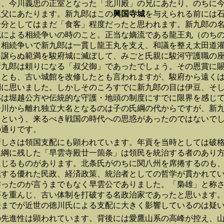
り、今川義忠の正室となった「北川殿」の兄にあたり、のちに
叔父にあたります。新九郎はこの
興国寺城
を与えられる前には
身分としてはまだ「食客」程度だったと思われます。新九郎の
死による相続争いの時のこと。正当な嫡流である龍王丸（のち
る相続争いで新九郎は一貫し龍王丸を支え、和議を整え太田道
を譲らぬ範満を駿府城に滅ぼして、みごと氏親に駿河守護職の
新九郎は頼りになる「叔父御」であったでしょう。その恩賞に
たとも、古い城館を改修したとも言われますが、駿府から遠く
問に思いました。しかしそのころすでに新九郎の目は伊豆、そ
郎は堀越公方や伝統的な守護・地頭の制度にすでに限界を感じ
今川から離れ独立大名となるのは子の氏綱の代からですが、新
」という、来るべき戦国の時代への思惑があったのではないで
の通りです。
新しさは領国支配にも顕われています。年貢を当時としては破
氏綱に残した「早雲寺殿廿一箇条」は領民を統治する者のあり
通じるものがあります。北条氏がのちに関八州を席捲するのも
撫する優れた民政、経済政策、統治者としての哲学が貫かれて
作ったのが言うまでもなく早雲公でありました。「梟雄」と称
序を重んじ、古い体制を打破する名政治家であったと思います
法までが近世の徳川氏による支配に大きく影響しているのは疑
の先進性は顕われています。背後には愛鷹山系の高峰が控え、