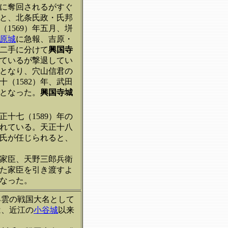
軍に奪回されるがすぐ
ると、北条氏政・氏邦
1569）年五月、垪
原城
に急報、吉原・
を二手に分けて
興国寺
けているが撃退してい
城となり、穴山信君の
（1582）年、武田
となった。
興国寺城
十七（1589）年の
れている。天正十八
一氏が任じられると、
の家臣、天野三郎兵衛
した家臣を引き渡すよ
なった。
早雲の戦国大名として
は、近江の
小谷城
以来