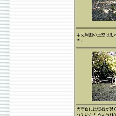
本丸周囲の土塁は思
さ。
天守台には礎石が見
っていたと考えられ