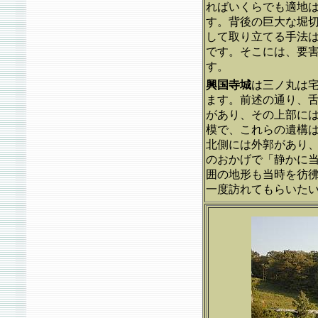
ればいくらでも適地
す。背後の巨大な堀
して取り立てる手法
です。そこには、要
す。
興国寺城
は三ノ丸は
ます。前述の通り、
があり、その上部に
模で、これらの遺構
北側には外郭があり
のおかげで「静かに
囲の地形も当時を彷
一度訪れてもらいた