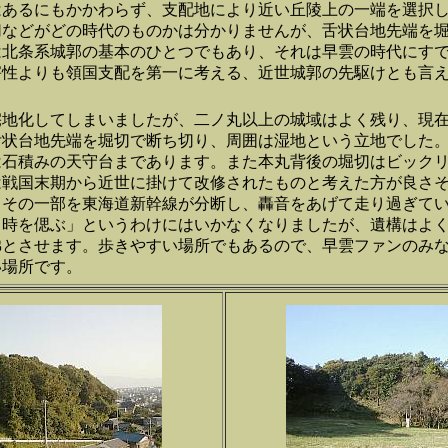
はあるにもかかわらず、支配地により近い丘陵上の一端を選択
切などがどの時代のものかは分かりませんが、舌状台地先端を
は北条系城郭の基本のひとつでもあり、それは早雲の時代にす
害性よりも領国支配を第一に考える、近世城郭の先駆けとも言
宅地化してしまいましたが、二ノ丸以上の城域はよく残り、現
舌状台地先端を堀切で断ち切り、周囲は湿地という立地でした
は石積みの天守台まであります。また本丸背後の堀切はビック
は戦国末期から近世に掛けて改修されたものと考えた方が良さ
、その一部を東海道新幹線が分断し、轟音をあげて走り過ぎて
当時を偲ぶ」というわけにはいかなくなりましたが、遺構はよ
彿とさせます。歩きやすい場所でもあるので、早雲ファンのみ
い場所です。