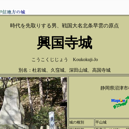
時代を先取りする男、戦国大名北条早雲の原点
興国寺城
こうこくじじょう Koukokuji-Jo
別名：杜若城、久窪城、深田山城、高国寺城
静岡県沼津市
城の種別
平山城