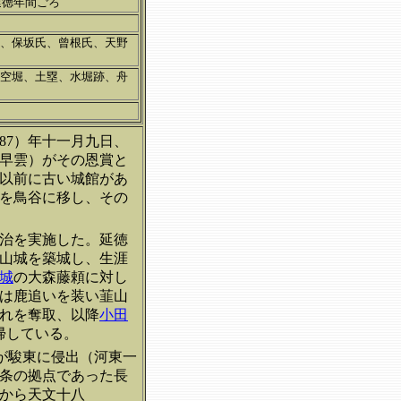
延徳年間ごろ
、保坂氏、曾根氏、天野
空堀、土塁、水堀跡、舟
87）年十一月九日、
早雲）がその恩賞と
以前に古い城館があ
を鳥谷に移し、その
治を実施した。延徳
韮山城を築城し、生涯
城
の大森藤頼に対し
は鹿追いを装い韮山
れを奪取、以降
小田
帰している。
綱が駿東に侵出（河東一
北条の拠点であった長
から天文十八