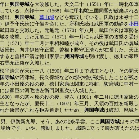
）年に
興国寺城
を大改修した。天文二十（1551）年に一時北条
している。永禄十一（1568）年に甲相駿三国同盟が破棄され
侵出、
興国寺城
、
葛山城
などを奪取している。氏政は永禄十二（
）伊予守氏続に守備を命じた。垪和氏続は武田軍の動静を
小田
武田軍と交戦した。元亀元（1570）年八月、武田信玄は軍勢
城を攻撃、また元亀二（1571）年一月にも武田軍の攻撃を受
二（1571）年十二月に甲相和睦が成立、その後は武田氏の属
坂掃部、向井伊賀守正重、曾根下野守正清らが在番した。天正十
すると曾根正清は徳川家康に
興国寺城
を明け渡し、徳川の家臣
右馬允正康が入城した。
松平清宗が天正十八（1590）年二月まで城主となり、その間天正
国寺城
や沼津城、長久保城などの塀や櫓が破損したことが残さ
0）年の小田原の役の後、徳川家康は関東に移封、駿府城に中村
には家臣の河毛惣左衛門尉重次が入城した。
1600）年の関ヶ原の役の後、翌六（1601）年二月に徳川家康
主となったが、慶長十二（1607）年三月、天領の百姓を斬殺
れた康景がこれを拒み遁走したため、
興国寺城
は破却、廃城と
た男、伊勢新九郎、そう、あの北条早雲。ここ
興国寺城
はその
る場所です。いや、感動しました。城跡に立って膝が震えたの