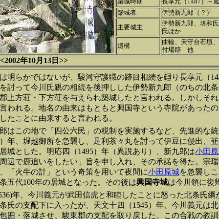
築城時期
長享元（1487）～
築城者
伊勢新九郎（？）
伊勢新九郎、垪和氏
主要城主
氏ほか
曲輪、天守台石垣、
遺構
付場跡 他
002年10月13日>>
は明らかではないが、駿河守護職の跡目相続を廻り長享元（14
を討って今川氏親の相続を後押しした伊勢新九郎（のちの北条
郡上方荘・下方荘を与えられ築城したと言われる。しかしそれ
言われる。地名の由来はもともと興国寺という寺院があったの
したことに由来すると言われる。
郎はこの地で「四公六民」の税制を実施するなど、先進的な統
91）年、堀越御所を急襲し、足利茶々丸を討って伊豆に侵出、
居城とした。明応四（1495）年（異説あり）、新九郎は
小田原
周辺で鹿追いをしたい」旨を申し入れ、その承諾を得た。宗瑞
、「火牛の計」という奇策を用いて夜間に
小田原城
を急襲しこ
条五代100年の居城となった。その後は
興国寺城
は今川領に復
1536)年、今川義元が武田信虎と和睦したことに怒った北条氏
条氏の支配下に入ったが、天文十四（1545）年、今川義元は
包囲・落城させ、駿東郡の支配を取り戻した。この合戦の教訓