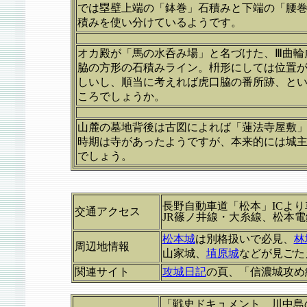
では塁壁上端の「鉢巻」石積みと下端の「腰
積みを使い分けているようです。
オカ殿が「馬の水呑み場」と名づけた、Ⅲ曲輪
脇の方形の石積みライン。枡形にしては位置
しいし、順当に考えれば虎口脇の番所跡、と
ころでしょうか。
山麓の墓地背後は古図によれば「蓮法寺屋敷
時期は寺があったようですが、本来的には城
でしょう。
長野自動車道「松本」ICより
交通アクセス
JR篠ノ井線・大糸線、松本
松本城
は別格扱いで必見、
林
周辺地情報
山家城、
埴原城
などが見ごた
関連サイト
攻城日記
の頁、「信濃城攻め
「戦史ドキュメント 川中島