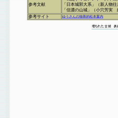
参考文献
「日本城郭大系」（新人物往
「信濃の山城」（小穴芳実 
参考サイト
ゆうさんの独善的松本案内