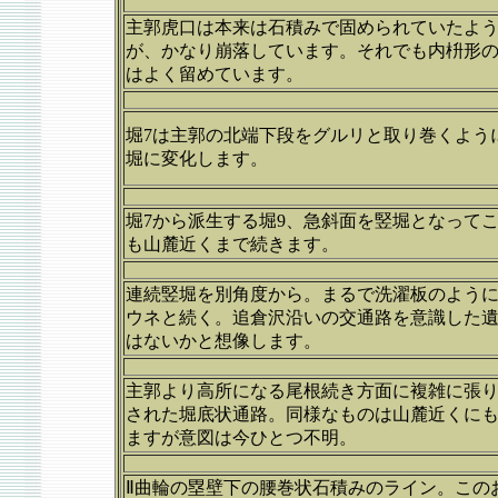
主郭虎口は本来は石積みで固められていたよ
が、かなり崩落しています。それでも内枡形
はよく留めています。
堀7は主郭の北端下段をグルリと取り巻くよう
堀に変化します。
堀7から派生する堀9、急斜面を竪堀となって
も山麓近くまで続きます。
連続竪堀を別角度から。まるで洗濯板のよう
ウネと続く。追倉沢沿いの交通路を意識した
はないかと想像します。
主郭より高所になる尾根続き方面に複雑に張
された堀底状通路。同様なものは山麓近くに
ますが意図は今ひとつ不明。
Ⅱ曲輪の塁壁下の腰巻状石積みのライン。この