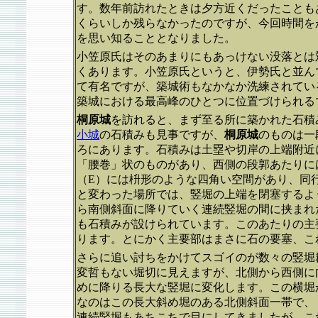
す。数年前訪れたときは夕方近くだったことも
くらいしか残らなかったのですが、今回時間を
を思い知ることとなりました。
小笠原氏はそのあまりにもあっけない没落とは
くあります。小笠原氏というと、伊勢氏と並ん
て有名ですが、築城術もなかなか洗練されてい
築城における最高峰のひとつに位置づけられる
桐原城
を訪れると、まず至る所に築かれた石積
小城
の石積みも見事ですが、
桐原城
のものは一
ろにあります。石積みは土塁や切岸の上端附近
「腰巻」状のものがあり、西側の段郭あたりに
（E）には枡形のような四角い空間があり、同
と変わった場所では、竪堀の上端を閉塞するよ
ら南側斜面に降りていく連続竪堀の間に挟まれ
も石積みが設けられています。このあたりの主
ります。とにかく主要部はまさに石の要塞、こ
さらに追い討ちをかけてスゴイのが数々の竪堀
変哲もない堀切に見えますが、北側から西側に
めに降りる長大な竪堀に変化します。この横堀
なのはこの長大斜め堀のある北側斜面一帯で、
連続竪堀もあちこちで目にしてきましたが、こ