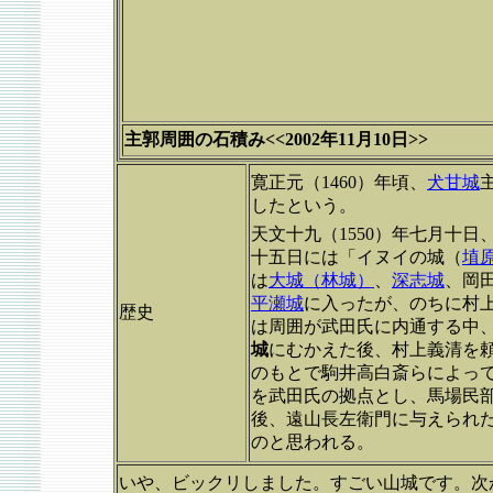
主郭周囲の石積み<<2002年11月10日>>
寛正元（1460）年頃、
犬甘城
したという。
天文十九（1550）年七月十日
十五日には「イヌイの城（
埴
は
大城（林城）
、
深志城
、岡
平瀬城
に入ったが、のちに村
歴史
は周囲が武田氏に内通する中
城
にむかえた後、村上義清を
のもとで駒井高白斎らによっ
を武田氏の拠点とし、馬場民
後、遠山長左衛門に与えられ
のと思われる。
いや、ビックリしました。すごい山城です。次