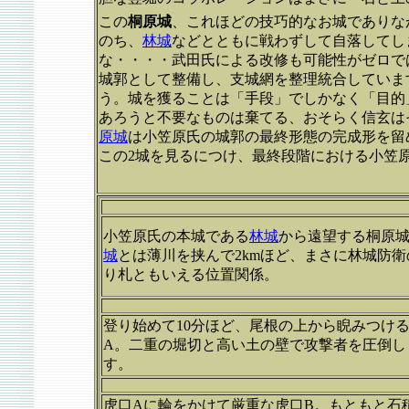
この
桐原城
、これほどの技巧的なお城でありな
のち、
林城
などとともに戦わずして自落してし
な・・・・武田氏による改修も可能性がゼロで
城郭として整備し、支城網を整理統合していま
う。城を獲ることは「手段」でしかなく「目的
あろうと不要なものは棄てる、おそらく信玄は
原城
は小笠原氏の城郭の最終形態の完成形を留
この2城を見るにつけ、最終段階における小笠
小笠原氏の本城である
林城
から遠望する桐原
城
とは薄川を挟んで2kmほど、まさに林城防衛
り札ともいえる位置関係。
登り始めて10分ほど、尾根の上から睨みつけ
A。二重の堀切と高い土の壁で攻撃者を圧倒し
す。
虎口Aに輪をかけて厳重な虎口B。もともと石