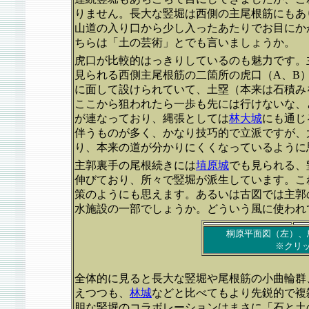
りません。長大な竪堀は西側の主尾根筋にもあ
山道の入り口から少し入ったあたりでお目にか
ちらは「土の芸術」とでも言いましょうか。
虎口が比較的はっきりしているのも魅力です。
見られる西側主尾根筋の二箇所の虎口（A、B
に面して設けられていて、土塁（本来は石積み
ここから狙われたら一歩も先には行けないな、
が連なっており、縄張としては
林大城
にも通じ
伴うものが多く、かなり技巧的で立派ですが、
り、本来の道が分かりにくくなっているように
主郭裏手の尾根続きには
埴原城
でも見られる、
伸びており、所々で竪堀が派生しています。こ
策のようにも思えます。あるいは古図では主郭
水施設の一部でしょうか。どういう風に使われ
桐原平面図（左）、
※クリ
全体的に見ると長大な竪堀や尾根筋の小曲輪群
えつつも、
林城
などと比べてもより先鋭的で複
胆な竪堀のコラボレーションはまさに「石と土