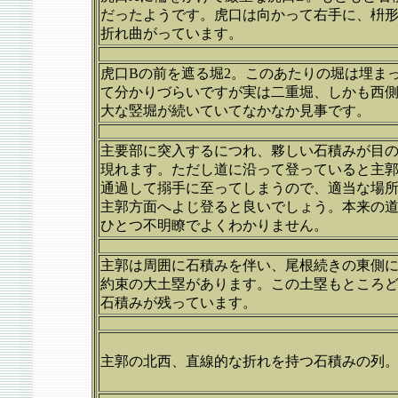
だったようです。虎口は向かって右手に、枡
折れ曲がっています。
虎口Bの前を遮る堀2。このあたりの堀は埋ま
て分かりづらいですが実は二重堀、しかも西
大な竪堀が続いていてなかなか見事です。
主要部に突入するにつれ、夥しい石積みが目
現れます。ただし道に沿って登っていると主
通過して搦手に至ってしまうので、適当な場
主郭方面へよじ登ると良いでしょう。本来の
ひとつ不明瞭でよくわかりません。
主郭は周囲に石積みを伴い、尾根続きの東側
約束の大土塁があります。この土塁もところ
石積みが残っています。
主郭の北西、直線的な折れを持つ石積みの列