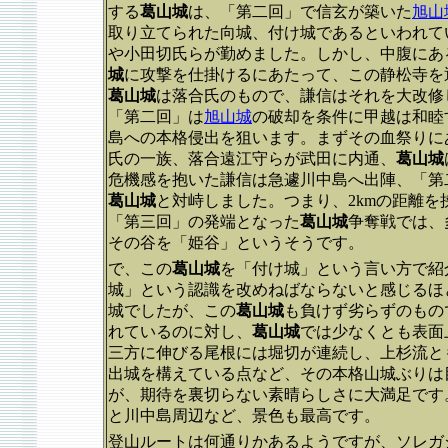
する
葛山城
は、「第二回」で信玄が築いた
旭山
取り立てられた向城、付け城であるといわれて
や小田切氏らが勤めました。しかし、中腹にあ
城
に攻撃を仕掛けるにあたって、この静松寺を
葛山城
は落合氏のもので、謙信はそれを大改修
「第二回」は
旭山城
の破却を条件に甲越は和睦
島への本格侵出を狙います。まずその血祭りに
氏の一族、落合遠江守らが武田に内通、
葛山城
危機感を抱いた謙信は急遽川中島へ出陣、「第
葛山城
と対峙しました。つまり、2kmの距離
「第三回」の発端となった
葛山城
争奪戦では、
その谷を「姫谷」というそうです。
で、この
葛山城
を「付け城」という言い方で紹
城」という認識を改めねばならないと感じるほ
城でしたが、この
葛山城
も負けず劣らずのもの
れているのに対し、
葛山城
では少なくとも表面
三方に伸びる尾根には堀切が連続し、上杉流と
出城を構えている点など、その本格山城ぶりは
が、期待を裏切らない素晴らしさに大満足です
と川中島周辺など、景色も最高です。
登山ルートは何通りかあるようですが、ソレガ