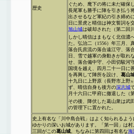
ぐため、麾下の将に未だ確保
歴史
長尾軍も勝手に陣を引き払う
出させるなど軍紀の引き締め
日に景虎と晴信は神文誓詞を
旭山城
は破却された（第二回
しかし晴信はまもなく北信濃
た。弘治二（1556）年三月、
落合氏庶流の落合遠江守、落合
日、雪で越軍の身動きが取れ
せ、落合備中守、小田切駿河
国境を越え、四月二十一日に
を再興して陣所を設け、
葛山
十九日に上野原（長野市上野
カ
ず、晴信自身も後方の
深志城
月十六日に甲府に撤退した（
その後、降伏した葛山衆は武
の管理下に置かれた。
史上有名な「川中島合戦」はよく知られるよう
ゆかりの深いお城があります。「第一回」は村
三回がこの
葛山城
。ちなみに第四回は有名な
海