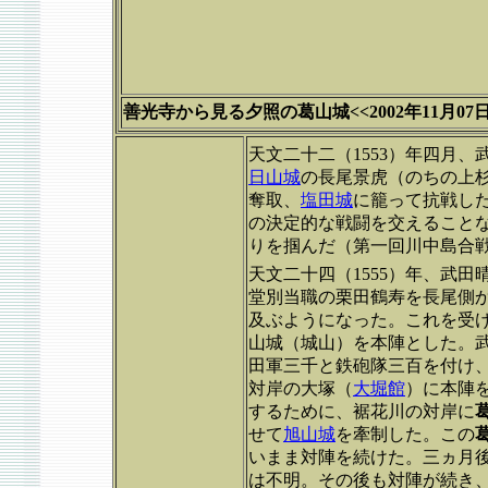
善光寺から見る夕照の葛山城
<<2002年11月07
天文二十二（1553）年四月、
日山城
の長尾景虎（のちの上
奪取、
塩田城
に籠って抗戦し
の決定的な戦闘を交えること
りを掴んだ（第一回川中島合
天文二十四（1555）年、武
堂別当職の栗田鶴寿を長尾側
及ぶようになった。これを受
山城（城山）を本陣とした。
田軍三千と鉄砲隊三百を付け
対岸の大塚（
大堀館
）に本陣
するために、裾花川の対岸に
せて
旭山城
を牽制した。この
いまま対陣を続けた。三ヵ月
は不明。その後も対陣が続き