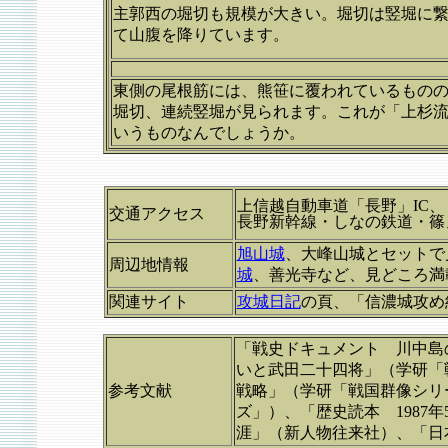
主郭西の堀切も規模が大きい。堀切は竪堀に
て山腹を降りています。
東側の尾根筋には、熊笹に覆われているもの
堀切、連続竪堀が見られます。これが「上杉
いうものなんでしょうか。
上信越自動車道「長野」IC、
交通アクセス
長野新幹線・しなの鉄道・
旭山城
、大峰山城とセットで
周辺地情報
城
、善光寺など、見どころ満
関連サイト
攻城日記
の頁、「信濃城攻め
「戦史ドキュメント 川中島
いと武田二十四将」（学研「
参考文献
戦略」（学研「戦国群像シリ
ズ」）、「歴史読本 1987
涯」（新人物往来社）、「日