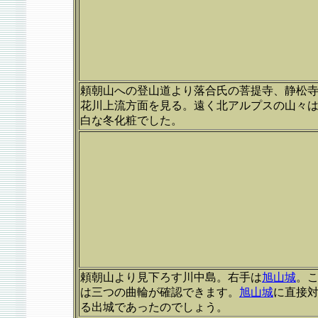
頼朝山への登山道より落合氏の菩提寺、静松
花川上流方面を見る。遠く北アルプスの山々
白な冬化粧でした。
頼朝山より見下ろす川中島。右手は
旭山城
。
は三つの曲輪が確認できます。
旭山城
に直接
る出城であったのでしょう。