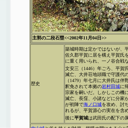
主郭の二段石塁<<2002年11月04日>>
築城時期は定かではないが、
佐久郡平賀に居を構え平賀氏
に重く用いられ、一ノ谷合戦
文安三（1446）年ごろ、平
滅亡、大井荘地頭職で守護代
（1479）年七月に大井氏は
歴史
釈免されて本拠の
岩村田城
に
宗家を嗣いだ。しかしこの機
滅亡、長窪、小諸などに分家が
が初陣で
海ノ口城
を攻め、討
れるが、平賀源心の実在を含
後に
平賀城
は武田氏の配下の