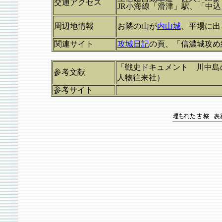
交通アクセス
JR小海線「滑津」駅、「中
周辺地情報
お隣の山が
内山城
、平場に出
関連サイト
攻城日記
の頁、「信濃城攻め
「戦史ドキュメント 川中島
参考文献
人物往来社）
参考サイト