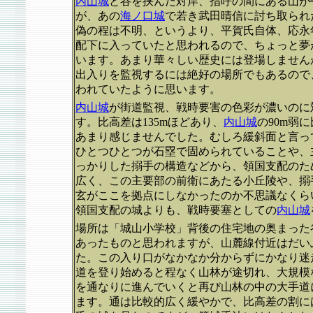
内山城
と谷を挟んだ対岸、指呼の間にある山が
が、あの
海ノ口城
で若き武田晴信に討ち取られ
偽の程は不明、というより、平賀氏自体、応永
配下に入っていたと思われるので、ちょっと夢
います。あまり華々しい歴史には登場しません
出入りを監視するには絶好の場所でもあるので
われていたように思います。
内山城
が街道監視、戦時要害の色彩が濃いのに
す。比高差は135mほどあり、
内山城
の90m弱
あまり感じませんでした。むしろ緩斜面と言っ
ひとつひとつが石塁で固められていることや、
っかりした搦手の構造などから、領国支配のた
広く、この主要部の前衛にあたる小丘陵や、搦
玄がここを拠点にしなかったのか不思議なくら
領国支配の城よりも、戦時要塞としての
内山城
場所は「城山小学校」背後の住宅地の奥まった
あったものと思われますが、山麓線付近はだい
た。この入り口がなかなか分からずにかなり迷
道を登り始めると程なく山林が途切れ、大規模
を通なりに進んでいくと再び山林の中の大手道
ます。通は比較的広く緩やかで、比高差の割に