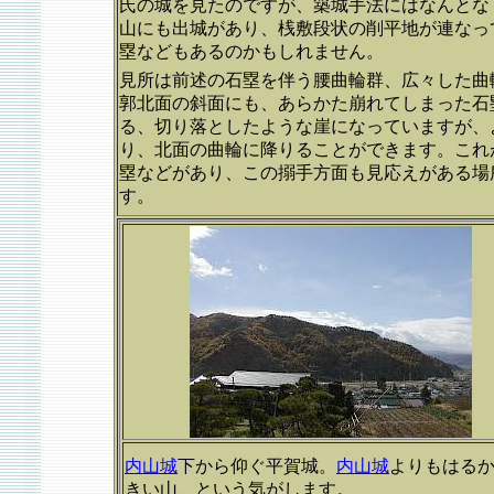
氏の城を見たのですが、築城手法にはなんとな
山にも出城があり、桟敷段状の削平地が連なっ
塁などもあるのかもしれません。
見所は前述の石塁を伴う腰曲輪群、広々した曲
郭北面の斜面にも、あらかた崩れてしまった石
る、切り落としたような崖になっていますが、
り、北面の曲輪に降りることができます。これ
塁などがあり、この搦手方面も見応えがある場
す。
内山城
下から仰ぐ平賀城。
内山城
よりもはる
きい山、という気がします。