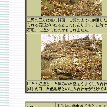
主郭の三方は急な斜面、ご覧のように崩落し
られる石塁がいたるところにあります。往時
石垣」に近かったのかもしれません。
巨石の絶壁と、石積みの石塁をうまく組み合
搦手虎口。自然地形との組み合わせが絶妙で
上信越自動車道「佐久」ICよ