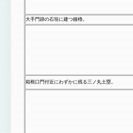
大手門跡の石垣に建つ鐘櫓。
箱根口門付近にわずかに残る三ノ丸土塁。