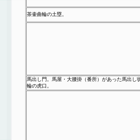
茶壷曲輪の土塁。
馬出し門。馬屋・大腰掛（番所）があった馬出し
輪の虎口。