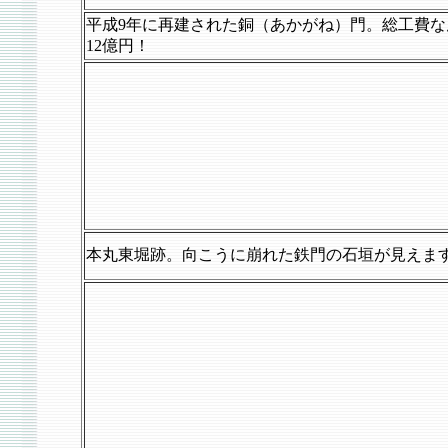
平成9年に再建された銅（あかがね）門。総工費な
12億円！
本丸東堀跡。向こうに崩れた鉄門の石垣が見えま