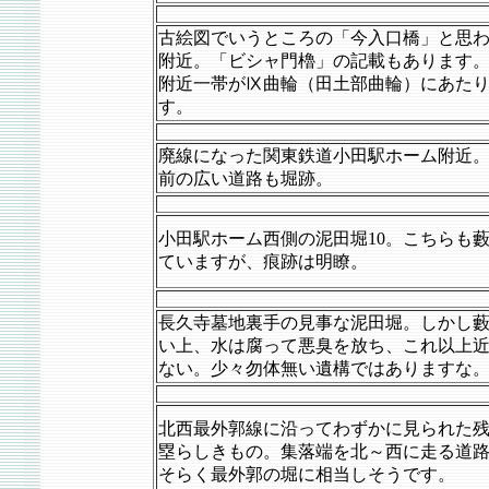
古絵図でいうところの「今入口橋」と思
附近。「ビシャ門櫓」の記載もあります
附近一帯がⅨ曲輪（田土部曲輪）にあた
す。
廃線になった関東鉄道小田駅ホーム附近
前の広い道路も堀跡。
小田駅ホーム西側の泥田堀10。こちらも
ていますが、痕跡は明瞭。
長久寺墓地裏手の見事な泥田堀。しかし
い上、水は腐って悪臭を放ち、これ以上
ない。少々勿体無い遺構ではありますな
北西最外郭線に沿ってわずかに見られた
塁らしきもの。集落端を北～西に走る道
そらく最外郭の堀に相当しそうです。