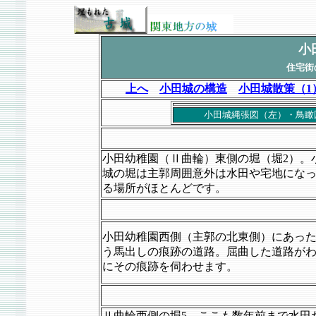
小
住宅街
上へ
小田城の構造
小田城散策（1
小田城縄張図（左）・鳥瞰
小田幼稚園（Ⅱ曲輪）東側の堀（堀2）。
城の堀は主郭周囲意外は水田や宅地にな
る場所がほとんどです。
小田幼稚園西側（主郭の北東側）にあっ
う馬出しの痕跡の道路。屈曲した道路が
にその痕跡を伺わせます。
Ⅱ曲輪西側の堀5。ここも数年前まで水田