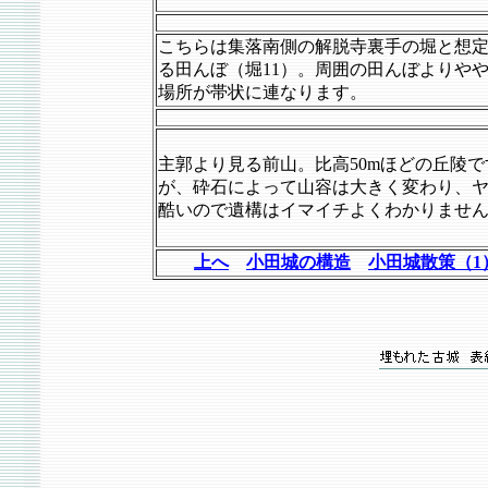
こちらは集落南側の解脱寺裏手の堀と想
る田んぼ（堀11）。周囲の田んぼよりや
場所が帯状に連なります。
主郭より見る前山。比高50mほどの丘陵で
が、砕石によって山容は大きく変わり、
酷いので遺構はイマイチよくわかりませ
上へ
小田城の構造
小田城散策（1