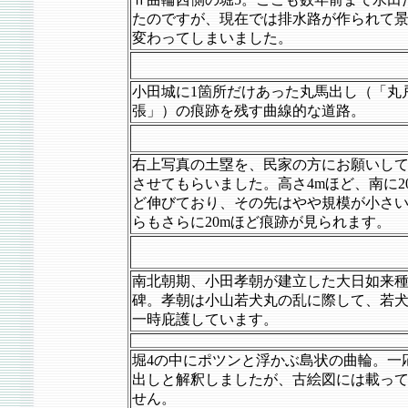
たのですが、現在では排水路が作られて
変わってしまいました。
小田城に1箇所だけあった丸馬出し（「丸
張」）の痕跡を残す曲線的な道路。
右上写真の土塁を、民家の方にお願いし
させてもらいました。高さ4mほど、南に2
ど伸びており、その先はやや規模が小さ
らもさらに20mほど痕跡が見られます。
南北朝期、小田孝朝が建立した大日如来
碑。孝朝は小山若犬丸の乱に際して、若
一時庇護しています。
堀4の中にポツンと浮かぶ島状の曲輪。一
出しと解釈しましたが、古絵図には載っ
せん。