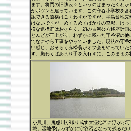
ます。将門の旧跡云々というのはまったくわか
がポツンと建っています。この守谷小学校を含
認できる遺構はごくわずかですが、半島台地先
はないですが、めくるめくばかりの空堀、はっ
模な遺構群はおそらく、幻の古河公方移座計画
とんどが干上がり、わずかに残った守谷沼の他
てなにやら工事をやっていました。現状の
守谷
い感じ、おそらく赤松翁がオフ会をやっていた
す。願わくばあまり手を入れずに、このままの
小貝川、鬼怒川が織り成す大湿地帯に浮かぶ守
城。湿地帯はわずかに守谷沼となって残るだけ