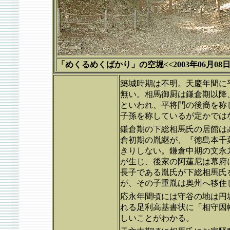
「めくるめくばかり」の空堀<<2003年06月08日
築城時期は不明。天慶年間に
無い。相馬御厨は鎌倉期以降
といわれ、平将門の後裔を称
子孫を称しているが定かでは
鎌倉期の下総相馬氏の居館は
倉初期の胤継が、『徳島本千
きりしない。鎌倉中期の文永九
が生じ、後家の阿蓮尼は幕府
長子である胤氏が下総相馬氏
が、その子重胤は奥州へ移住
応永年間頃には守谷の地は円城
れる足利高基書状に「相守因
しいことがわかる。