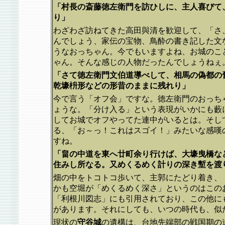
「村長の斎藤徳左衛門を訪ひしに、主人喜びて
り」
わざわざ訪ねてきた高田與清を歓迎して、「さ
んでしょう、家伝の宝物、鳥酔の書き記した文
うなおっちゃん。今でもいますよね、お城のこ
ゃん。そんな感じの人物だったんでしょうねぇ
「さて徳左衛門文伯道導べして、相馬の偽都の
乾壕枡形などの形昔のままに残れり」
今で言う「オフ会」ですな。徳左衛門のおっち
ょうな。「分け入る」という表現がいかにも藪
してお城でオフやってた連中がいるとは。そし
る、「お～っ！これはスゴイ！」みたいな感嘆
すね。
「畠の中道を東へ廿町余り行けば、大壕曳橋な
住みし所なる。又めくるめく計りの深き塹を渡
畑の中をトコトコ歩いて、主郭にたどり着き、
かも空堀が「めくるめく深さ」というのはこの
「利根川図志」にも引用されており、この他に
があります。それにしても、いつの時代も、似
現状の
守谷城
の遺構は、台地先端部の戦国期の