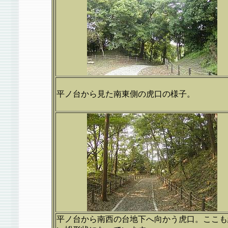
平ノ台から見た南東側の虎口の様子。
平ノ台から南西の台地下へ向かう虎口。ここも