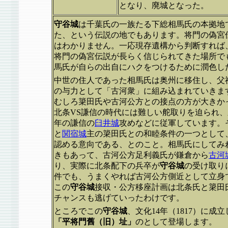
となり、廃城となった。
守谷城
は千葉氏の一族たる下総相馬氏の本拠地
た、という伝説の地でもあります。将門の偽宮
はわかりません。一応現存遺構から判断すれば
将門の偽宮伝説が長らく信じられてきた場所で
馬氏が自らの出自にハクをつけるために潤色し
中世の住人であった相馬氏は奥州に移住し、父
の与力として「古河衆」に組み込まれていきま
むしろ簗田氏や古河公方との接点の方が大きか
北条VS謙信の時代には難しい舵取りを迫られ、永
年の謙信の
臼井城
攻めなどに従軍しています。
と
関宿城
主の簗田氏との和睦条件の一つとして
認める意向である、とのこと。相馬氏にしてみ
きもあって、古河公方足利義氏が鎌倉から
古河
り、実際に北条配下の兵卒が
守谷城
の受け取り
件でも、うまくやれば古河公方側近として立身
この
守谷城
接収・公方移座計画は北条氏と簗田
チャンスも逃げていったわけです。
ところでこの
守谷城
、文化14年（1817）に
「平将門舊（旧）址」
のとして登場します。