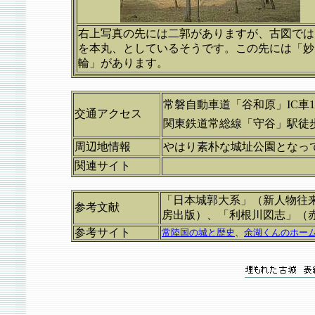
右上写真の先には二郭がありますが、古図では
を本丸、としているそうです。この先には「妙
輪」があります。
常磐自動車道「谷和原」IC車1
交通アクセス
関東鉄道常総線「守谷」駅徒歩
周辺地情報
やはり素朴な城址公園となっ
関連サイト
「日本城郭大系」（新人物往
参考文献
房出版）、
「利根川図志」（
参考サイト
常陸国の城と歴史
、
余湖くんのホー