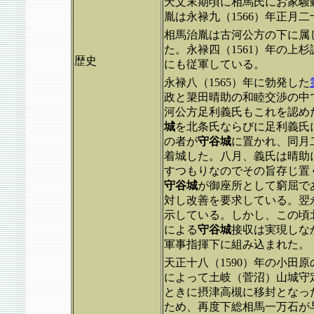
天文末期頃に相馬氏にお家騒
胤は永禄九（1566）年正月
相馬治胤は古河公方の下に属
た。永禄四（1561）年の上杉
歴史
にも従軍している。
永禄八（1565）年に勃発した
政と簗田晴助の和睦交渉の中
河公方足利義氏もこれを認め
城
を北条氏ならびに足利義氏に
の者が
守谷城
に置かれ、同月
着城した。八月、義氏は晴助
すつもりなのでその旨存じ置
守谷城
が御座所として窮屈で
対し改善を要求している。翌永
示している。しかし、この頃
による
守谷城
接収は実現しな
軍事指揮下に組み込まれた。
天正十八（1590）年の小田
によって土岐（菅沼）山城守定
ときに摂津高槻に移封となった
ため、再度下総相馬一万石が与