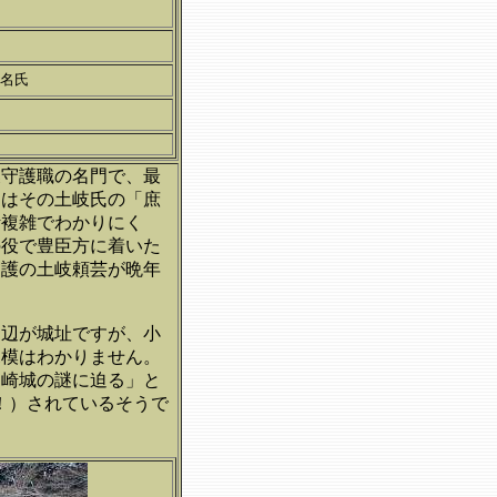
名氏
濃守護職の名門で、最
氏はその土岐氏の「庶
計複雑でわかりにく
の役で豊臣方に着いた
守護の土岐頼芸が晩年
周辺が城址ですが、小
規模はわかりません。
戸崎城の謎に迫る」と
！）されているそうで