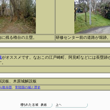
内に残る櫓台の土塁。
研修センター前の道路が堀跡
城
がオススメです。なおこの江戸崎町、阿見町などには長塁跡
す。
解説板、木原城解説板
お散歩団
、
常陸国の城と歴史