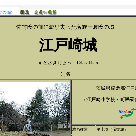
佐竹氏の前に滅び去った名族土岐氏の城
江戸崎城
えどさきじょう Edosaki-Jo
別名：
茨城県稲敷郡江戸
（江戸崎小学校・町民研
城の種別
平山城（崖端城）