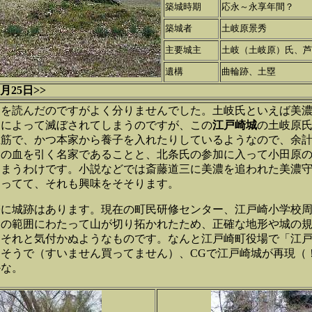
築城時期
応永～永享年間？
築城者
土岐原景秀
主要城主
土岐（土岐原）氏、芦
遺構
曲輪跡、土塁
月25日>>
りを読んだのですがよく分りませんでした。土岐氏といえば美
」によって滅ぼされてしまうのですが、この
江戸崎城
の土岐原
血筋で、かつ本家から養子を入れたりしているようなので、余
氏の血を引く名家であることと、北条氏の参加に入って小田原
しまうわけです。小説などでは斎藤道三に美濃を追われた美濃
なってて、それも興味をそそります。
帯に城跡はあります。現在の町民研修センター、江戸崎小学校
りの範囲にわたって山が切り拓かれたため、正確な地形や城の
、それと気付かぬようなものです。なんと江戸崎町役場で「江
そうで（すいません買ってません）、CGで江戸崎城が再現（
かな。