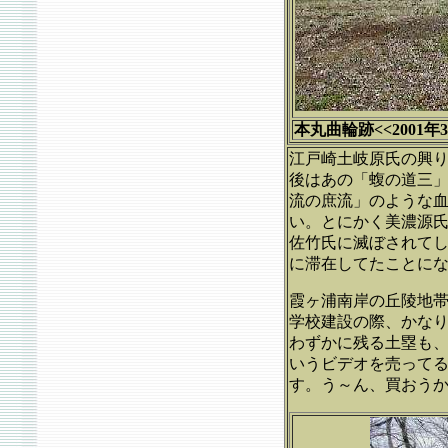
本丸曲輪跡<<2001年3
江戸崎土岐原氏の興
後はあの「蝮の道三
流の庶流」のような
い。とにかく美濃源
佐竹氏に滅ぼされて
に滞在してたことに
霞ヶ浦南岸の丘陵地
学校建設の際、かな
わずかに残る土塁も
いうビデオを売ってる
す。う～ん、買おう