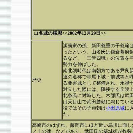
山名城の横堀<<2002年12月29日>>
源義家の孫、新田義重の子義範
ったという。山名氏は鎌倉幕府
るなど、「三管四職」の位置を
勢力を伸ばした。
南北朝時代は南朝方である尹良
連の名称で寺尾下城・前城等と
歴史
る要害城として整備され、永禄十
対立した際には、隣接する丘陵
北条氏に対峙した。木部氏は武田
は天目山で武田勝頼に殉じている
役ではその子貞朝は
小田原城
に
た。
高崎市のはずれ、藤岡市にほど近い烏川に面し
ノ上の碑」などがあり、武田氏の築城術が炸裂