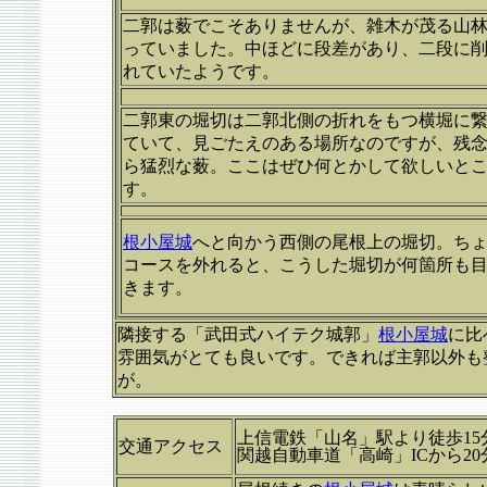
二郭は薮でこそありませんが、雑木が茂る山
っていました。中ほどに段差があり、二段に
れていたようです。
二郭東の堀切は二郭北側の折れをもつ横堀に
ていて、見ごたえのある場所なのですが、残
ら猛烈な薮。ここはぜひ何とかして欲しいと
す。
根小屋城
へと向かう西側の尾根上の堀切。ち
コースを外れると、こうした堀切が何箇所も
きます。
隣接する「武田式ハイテク城郭」
根小屋城
に比
雰囲気がとても良いです。できれば主郭以外も
が。
上信電鉄「山名」駅より徒歩15
交通アクセス
関越自動車道「高崎」ICから20