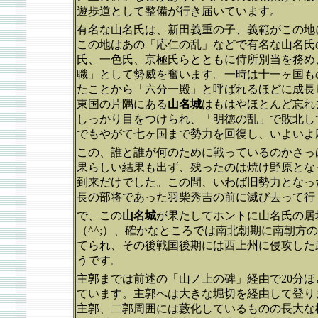
遊歩道として整備が行き届いています。
有名な山名氏は、新田義重の子、義範がこの地
この地はあの「応仁の乱」などで有名な山名氏
氏、一色氏、京極氏らとともに侍所別当を務め
職」として勢威を奮います。一時は十一ヶ国も
たことから「六分一殿」と呼ばれるほどに成長
東国の片隅にある
山名城
はもはやほとんど忘れ
しっかり目をつけられ、「明徳の乱」で敗北し
でもやがて七ヶ国まで勢力を回復し、いよいよ
この、誰と誰が何のために戦っているのかさっ
果らしい結果も出ず、残ったのは焼け野原とな
到来だけでした。この間、いわば旧勢力となっ
長の部将であった羽柴秀吉の前に滅び去って行
で、この
山名城
が果たしてホントに山名氏の居
（^^;）、確かなところでは南北朝期に南朝方
てられ、その後戦国後期には西上州に侵攻した
うです。
主郭までは前述の「山ノ上の碑」経由で20分
ています。主郭へは大きな堀切を経由して登り
主郭、二郭周囲には藪化しているものの長大な