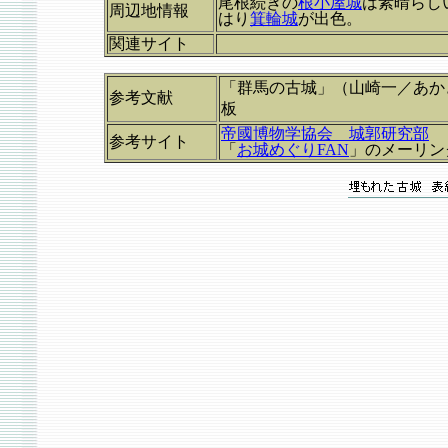
尾根続きの
根小屋城
は素晴らし
周辺地情報
はり
箕輪城
が出色。
関連サイト
「群馬の古城」（山崎一／あか
参考文献
板
帝國博物学協会 城郭研究部
参考サイト
「
お城めぐりFAN
」のメーリン