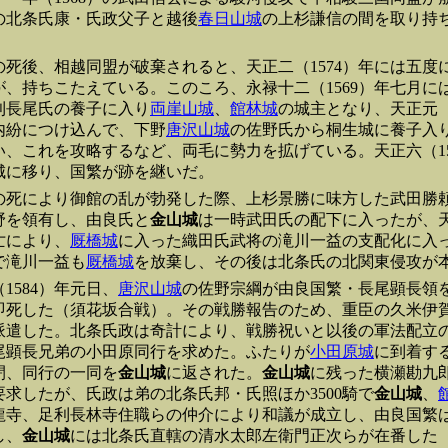
の北条氏康・氏政父子と越後
春日山城
の上杉謙信の間を取り持
の死後、相越同盟が破棄されると、天正二（1574）年には五度
が、持ちこたえている。このころ、永禄十二（1569）年七月に
利長尾氏の養子に入り
両崖山城
、
館林城
の城主となり、天正元（
内紛につけ込んで、下野
唐沢山城
の佐野氏から桐生城に養子入
い、これを攻略するなど、両毛に勢力を拡げている。天正六（15
城に移り、国繁が跡を継いだ。
の死により御館の乱が勃発した際、上杉景勝に味方した武田勝
野を領有し、由良氏と
金山城
は一時武田氏の配下に入ったが、天
亡により、
厩橋城
に入った織田氏武将の滝川一益の支配化に入
で滝川一益も
厩橋城
を放棄し、その後は北条氏の北関東侵攻が
1584）年元日、
唐沢山城
の佐野宗綱が由良国繁・長尾顕長領
即死した（須花坂合戦）。その戦勝報告のため、重臣の久米伊
派遣した。北条氏政は奇計により、戦勝祝いと以後の軍法配立
尾顕長兄弟の小田原同行を求めた。ふたりが
小田原城
に到着す
閉、同行の一同を
金山城
に返された。
金山城
に残った
横瀬勘九
要求したが、氏政は弟の北条氏邦・氏照ほか3500騎で
金山城
、
龍寺、足利長林寺住職らの仲介により和議が成立し、由良国繁
し、
金山城
には北条氏直轄の清水太郎左衛門正次らが在番した