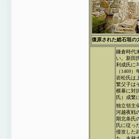
復原された総石垣の大手道
鎌倉時代
い。新田
利成氏に
（146
岩松氏は
繁父子は
横暴に対
氏）成繁
独立領主
河越夜戦の
期北条氏
氏に従っ
侵攻した
た。永禄