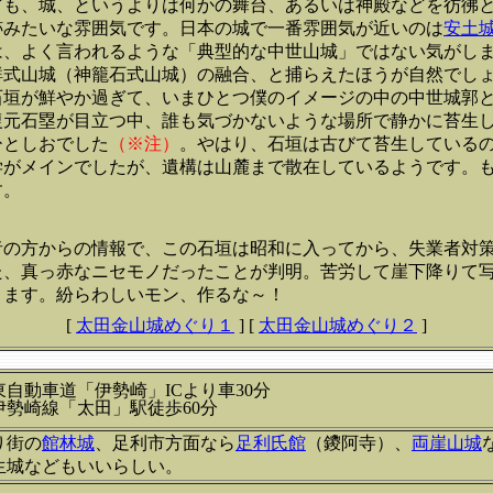
ども、城、というよりは何かの舞台、あるいは神殿などを彷彿
跡みたいな雰囲気です。日本の城で一番雰囲気が近いのは
安土
は、よく言われるような「典型的な中世山城」ではない気がし
鮮式山城（神籠石式山城）の融合、と捕らえたほうが自然でし
石垣が鮮やか過ぎて、いまひとつ僕のイメージの中の中世城郭
復元石塁が目立つ中、誰も気づかないような場所で静かに苔生
ひとしおでした
（※注）
。やはり、石垣は古びて苔生している
学がメインでしたが、遺構は山麓まで散在しているようです。
す。
者の方からの情報で、この石垣は昭和に入ってから、失業者対
た、真っ赤なニセモノだったことが判明。苦労して崖下降りて
きます。紛らわしいモン、作るな～！
[
太田金山城めぐり１
]
[
太田金山城めぐり２
]
東自動車道「伊勢崎」ICより車30分
伊勢崎線「太田」駅徒歩60分
り街の
館林城
、足利市方面なら
足利氏館
（鑁阿寺）、
両崖山城
生城などもいいらしい。