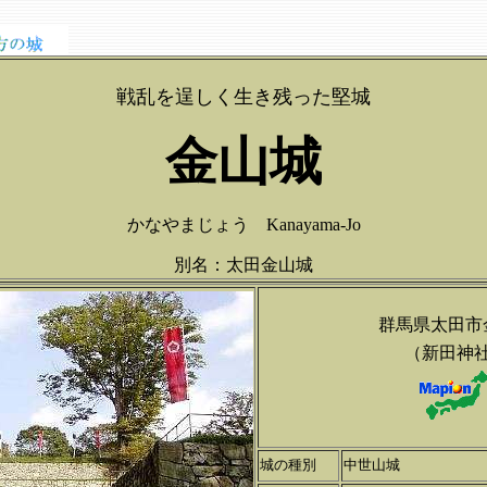
戦乱を逞しく生き残った堅城
金山城
かなやまじょう Kanayama-Jo
別名：太田金山城
群馬県太田市
（新田神
城の種別
中世山城