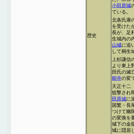
小田原城
ている。
北条氏康
を受けた
長が、足
歴史
生城内の
山城
に追
して桐生
上杉謙信
より東上
田氏の滅
能寺
の変
天正十二（
狙撃され
田原城
に
国繁・長
つけて幽
の変換を
城下の金
城に隠居