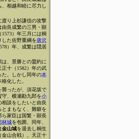
ち、相越和睦に尽力し
に渡り上杉謙信の攻撃
は由良成繁の三男・顕
1573）年三月には桐
りした佐野重綱を
唐沢
78）年、成繁は隠居
頼は、景勝との盟約に
正十（1582）年の武
った。しかし同年の
本
本格化した。
を襲ったが、須花坂で
賀守、横瀬勘九郎を
小
の相談をしたいと由良
るとまもなく、難癖を
郎ら
家臣は国繁・顕長
館林城
を包囲、同年、
は
金山城
を退去し桐生
（金山合戦）。天正十