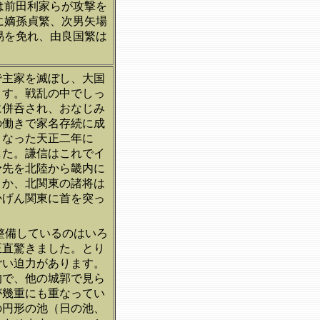
は前田利家らが攻撃を
に嫡孫貞繁、次男矢場
易を免れ、由良国繁は
で主家を滅ぼし、大国
ます。戦乱の中でしっ
に併呑され、おなじみ
の働きで家名存続に成
となった天正二年に
した。謙信はこれでイ
矛先を北陸から畿内に
とか、北関東の諸将は
かげん関東に首を突っ
。
整備しているのはいろ
正直驚きました。とり
ごい迫力があります。
的で、他の城郭で見ら
が幾重にも重なってい
の円形の池（日の池、