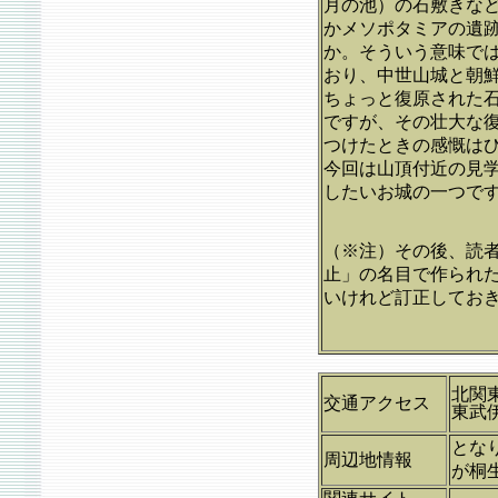
月の池）の石敷きな
かメソポタミアの遺
か。そういう意味で
おり、中世山城と朝
ちょっと復原された
ですが、その壮大な
つけたときの感慨は
今回は山頂付近の見
したいお城の一つで
（※注）その後、読
止」の名目で作られ
いけれど訂正してお
北関
交通アクセス
東武
とな
周辺地情報
が桐