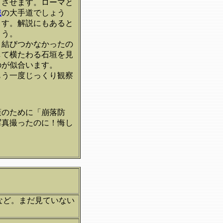
とさせます。ローマと
城
の大手道でしょう
ます。解説にもあると
ょう。
と結びつかなかったの
して横たわる石垣を見
のが似合います。
もう一度じっくり観察
策のために「崩落防
写真撮ったのに！悔し
など。まだ見ていない