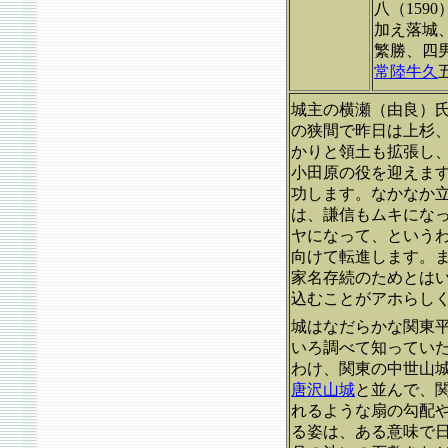
八（159
加え落城
繁勝、四
常陸牛久
城主の横瀬（由良）
の狭間で昨日は上杉
かりと領土も拡張し
小田原の役を迎えま
功します。なかなか
は、謙信もムキにな
ヤになって、という
向けて転進します。
家名存続のためとは
込むことがアホらし
城はなだらかな関東平
いろ調べて知ってい
わけ、関東の中世山
唐沢山城
と並んで、
れるような扇の勾配
る姿は、ある意味で