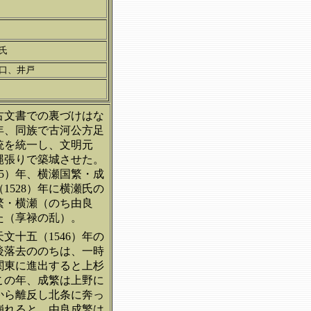
氏
口、井戸
古文書での裏づけはな
年、同族で古河公方足
統を統一し、文明元
縄張りで築城させた。
5）年、
横瀬国繁・成
528）年に横瀬氏の
繁・横瀬（のち由良
った（享禄の乱）。
十五（1546）年の
後落去ののちは、一時
関東に進出すると上杉
この年、成繁は上野に
から離反し北条に奔っ
崩れると、由良成繁は