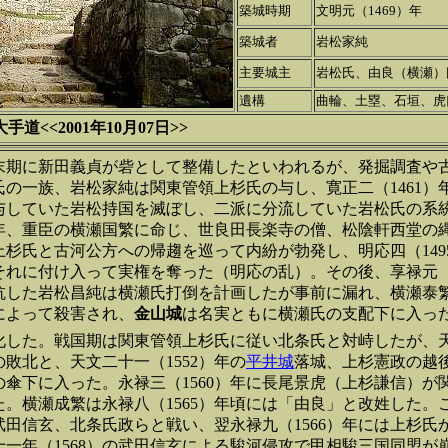
築城時期
文明元（1469）年
築城者
岩松家純
主要城主
岩松氏、由良（横瀬）
遺構
曲輪、土塁、石垣、虎
<<2001年10月07日>>
末期に新田義貞が砦として整備したといわれるが、発掘調査や
氏の一族、岩松家純は関東管領上杉氏の与し、寛正二（1461）
与していた岩松持国を滅ぼし、二派に分流していた岩松氏の系
9）年、重臣の横瀬国繁に命じ、世良田長楽寺の僧、松陰軒西堂の
上杉氏と古河公方への帰趨を巡って内紛が勃発し、明応四（149
それに付け入って実権を奪った（明応の乱）。その後、享禄元（1
抗した岩松昌純は横瀬氏打倒を計画したが事前に漏れ、横瀬泰
によって殺害され、
金山城
は名実ともに横瀬氏の支配下に入
化した。戦国期は関東管領上杉氏に従い北条氏と対峙したが、天文
敗北と、天文二十一（1552）年の
平井城
落城、上杉憲政の越
の傘下に入った。永禄三（1560）年に長尾景虎（上杉謙信）が
た。横瀬成繁は永禄八（1565）年頃には「由良」と改姓した。
武田信玄、北条氏政らと戦い、翌永禄九（1566）年には上杉氏
十一年（1568）の武田信玄による駿河侵攻で甲相駿三国同盟が