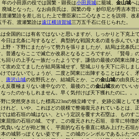
0）年の小田原の役では国繁・顕長は
小田原城
に籠城、
金山城
へ
、廃城となった。なお由良氏は、国繁の母・妙印尼が秀吉本営
男渡瀬繁詮を差し出した上で豊臣家に二心なきことを説得、改
五千石、渡瀬繁詮は
遠江横須賀城
三万五千石に任じられた。
氏は全国的には有名ではないと思いますが、しっかりと下克上
、今日は北条に与するなど、典型的な戦国大名の道を歩んでい
、上野・下野にまたがって勢力を張りましたが、結局は北条氏
す。普通ならここで滅亡か改易となるところですが、「賢母」
立ち回りの上手な一族だったようです。謙信の最後の関東出陣
って攻め立てましたが結局落城せず、堅城ぶりを天下に示しま
わけではないでしょうが、二度と関東に出陣することはなく、
ま、
唐沢山城
の佐野氏とか、結城氏とか、この
金山城
の由良氏
いえ反覆極まりない連中なので、最後のこの
金山城
攻めでいい
くなったのかもしれません。早く気付けば天下獲れたのに。。
野に突然突き出した標高223mの独立峰です。史跡公園として
たけれど、いや、これほどの規模で整備復元されているとは、
城では総石垣の城はない、という定説を覆す大石塁は、ものす
関東屈指の石垣の城、です。この復元された石垣、非常に特徴
や気負いなどが殆ど無く、平面的な石を垂直に積み上げた石垣
日本の城郭っぽくない姿です。この城のシンボルであるふたつ