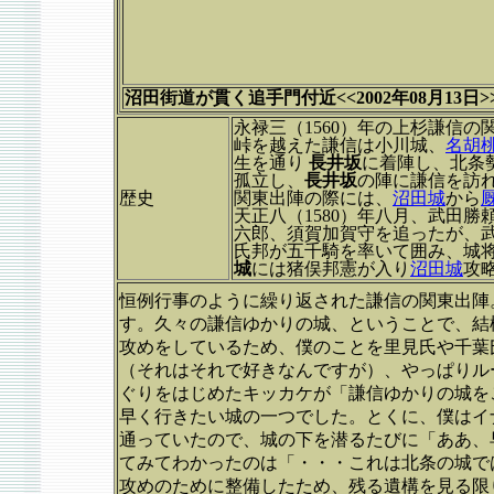
沼田街道が貫く追手門付近<<2002年08月13日>
永禄三（1560）年の上杉謙信
峠を越えた謙信は小川城、
名胡
生を通り
長井坂
に着陣し、北条
孤立し、
長井坂
の陣に謙信を訪
歴史
関東出陣の際には、
沼田城
から
天正八（1580）年八月、武田
六郎、須賀加賀守を追ったが、武
氏邦が五千騎を率いて囲み、城
城
には猪俣邦憲が入り
沼田城
攻
恒例行事のように繰り返された謙信の関東出陣
す。久々の謙信ゆかりの城、ということで、結
攻めをしているため、僕のことを里見氏や千葉
（それはそれで好きなんですが）、やっぱりル
ぐりをはじめたキッカケが「謙信ゆかりの城を
早く行きたい城の一つでした。とくに、僕はイ
通っていたので、城の下を潜るたびに「ああ、
てみてわかったのは「・・・これは北条の城で
攻めのために整備したため、残る遺構を見る限