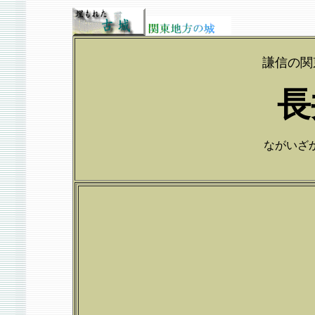
謙信の関
長
ながいざかじ