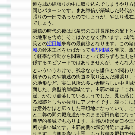
道を城の縄張りの中に取り込んでしまうやり方
同じパターンです。まあ謙信が築城した時代か
張りの一部であったのでしょうが、やはり現在
でしょう。
謙信の時代の後は北条勢の白井長尾氏の配下と
の地形を含め）そこはかとなく漂います。城代
氏との
沼田城
争奪の最前線となります。この猪
城
の鈴木主水をたばかって
名胡桃城
を奪取、激
く軽率な行動から関東にとって図らずも歴史を
係するエピソードではありませんが、そんな人
といういうわけで、残念ながら謙信との関わり
構そのものや前述の街道を取り込んだ縄張り、そ
の地形など、実に見所の多い素晴らしい中世城
面した、典型的崖端城です。主郭の崖は「これ
崖。かなり崩落しているようでした。見た感じ
る城跡としちゃ抜群にアブナイです。端っこに
は意外なほど広々した平坦地になっていて、こ
と二郭の間の堀底道がそのまま沼田街道になっ
典型的番城でもあります。主郭の枡形虎口や三
所が多い城です。主郭南側の堀切付近には馬出
ります。片側を高い土塁、もう片側を堀切で分