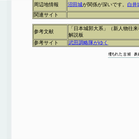
周辺地情報
沼田城
が関係が深いです。
白井
関連サイト
「日本城郭大系」（新人物往来
参考文献
解説板
参考サイト
武田調略隊がゆく