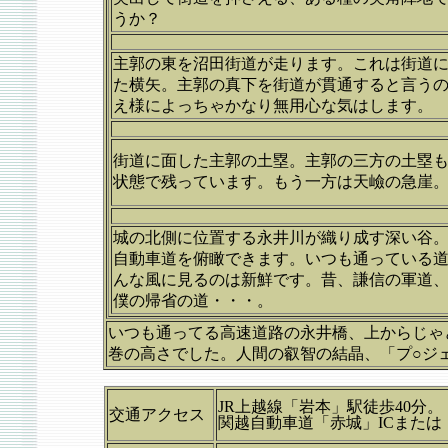
うか？
主郭の東を沼田街道が走ります。これは街道
た横矢。主郭の真下を街道が貫通すると言う
え様によっちゃかなり無用心な気はします。
街道に面した主郭の土塁。主郭の三方の土塁
状態で残っています。もう一方は天嶮の急崖
城の北側に位置する永井川が織り成す深い谷
自動車道を俯瞰できます。いつも通っている
んな風に見るのは新鮮です。昔、謙信の軍道
僕の帰省の道・・・。
いつも通ってる高速道路の永井橋、上からじゃ
巻の高さでした。人間の叡智の結晶、「プ○ジ
JR上越線「岩本」駅徒歩40分。
交通アクセス
関越自動車道「赤城」ICまたは「