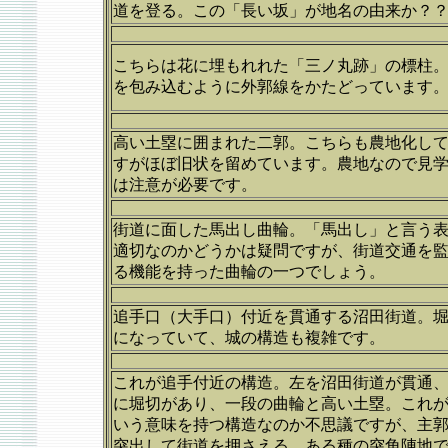
道を登る。この「長い坂」が地名の由来か？
こちらは花に埋もれれた「三ノ丸跡」の標柱
を包み込むように外郭線をかたどっています
高い土塁に囲まれた二郭。こちらも農地化し
すがほぼ旧状を留めています。農地なので見
は注意が必要です。
街道に面した馬出し曲輪。「馬出し」と言う
適切なのかどうかは疑問ですが、街道交通を
る機能を持った曲輪の一つでしょう。
追手口（大手口）付近を貫通する沼田街道。
になっていて、城の構造も複雑です。
これが追手付近の構造。左を沼田街道が貫通
に堀切があり、一段の曲輪と高い土塁。これ
いう意味を持つ構造なのか不思議ですが、主
突出して街道を押さえる、ある種の突角陣地