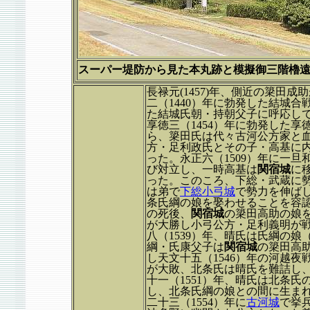
スーパー堤防から見た本丸跡と模擬御三階櫓遠景<<
長禄元(1457)年、側近の簗
二（1440）年に勃発した結城
た結城氏朝・持朝父子に呼応し
享徳三（1454）年に勃発した
ら、簗田氏は代々古河公方家と血
方・足利政氏とその子・高基に
った。永正六（1509）年に一旦
び対立し、一時高基は
関宿城
に
った。このころ、下総・武蔵に
は弟で
下総小弓城
で勢力を伸ば
条氏綱の娘を娶わせることを容認
の死後、
関
宿城
の簗田高助の娘を
が大勝し小弓公方・足利義明が
八（1539）年、晴氏は氏綱の
綱・氏康父子は
関宿城
の簗田高
し天文十五（1546）年の河越
が大敗、北条氏は晴氏を難詰し
十一（1551）年、晴氏は北条
し、北条氏綱の娘との間に生ま
二十三（1554）年に
古河城
で挙