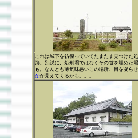
これは城下を彷徨っていてたまたま見つけた
跡。別説に、処刑場ではなくその首を埋めた
も。なんとも薄気味悪いこの場所、目を凝ら
か
が見えてくるかも。。。