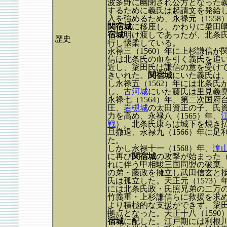
波多野に幽閉され公方となった
するために義氏は起請文を発給
入を強めるため、永禄元（155
関宿城
に移座し、かわりに簗田
宿城
明け渡しであったが、北条
歴史
行し懐柔している。
永禄三（1560）年に上杉謙信が
信は北条氏の血を引く義氏を追
近し、簗田氏は謙信の意を受け
きいれた。
関宿城
にいた義氏は
し永禄五（1562）年には北条氏
し、
古河城
にいた藤氏は里見義
永禄七（1564）年、第二次国
圧、
岩槻城
の太田資正の子、氏
力を高め、永禄八（1565）年、
戦
）。北条氏康らは城下を焼き
旦撤退、永禄九（1566）年に足
た。
しかし永禄十一（1568）年、
滝
に再び
関宿城
の攻撃が始まった
れに伴う甲相駿三国同盟の破棄
の弟・藤政を擁立し武田信玄と接
氏は孤立した。天正元（1573）
には北条氏政・氏照兄弟の二万
竹義重・上杉謙信らに救援を求
より積極的な支援ができず、簗
拠点となった。天正十八（159
宿城
に配した。江戸期には利根