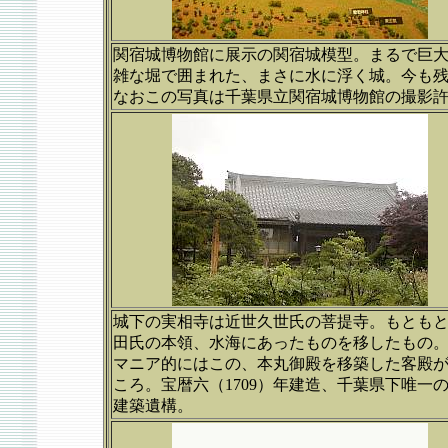
関宿城博物館に展示の関宿城模型。まるで巨
雑な堀で囲まれた、まさに水に浮く城。今も
なおこの写真は千葉県立関宿城博物館の撮影
城下の実相寺は近世久世氏の菩提寺。もとも
田氏の本領、水海にあったものを移したもの
マニア的にはこの、本丸御殿を移築した客殿
ころ。宝暦六（1709）年建造、千葉県下唯一
建築遺構。