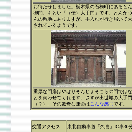
お待たせしました。栃木県の石橋町にあると
御門、もとい「（伝）大手門」です。とんか
んの敷地にありますが、手入れが行き届いて
されているようです。
重厚な門扉はやはりそんじょそこらの門では
とを伺わせてくれます。さすが出世城の大手
（？）。その数奇な運命は
こんな感じ
です。
交通アクセス
東北自動車道「久喜」IC車30