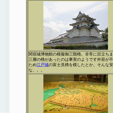
関宿城博物館の模擬御三階櫓。非常に目立ち
三層の櫓があったのは事実のようです外容が
ため
江戸城
の富士見櫓を模したとか。そんな
な。。。