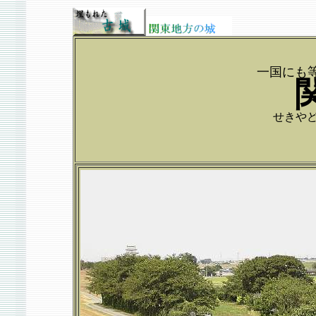
一国にも
せきやどじ