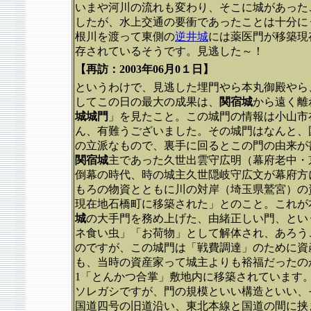
いまや河川の流れも変わり、そこに城があった
したが、水上交通の要衝であったことは十分に
根川を渡って東側の
逆井城
には薬医門が移築現
存されているそうです。見逃した～！
【再訪：2003年06月0１日】
というわけで、見逃した埋門やら本丸御殿やら
してこの日の最大の成果は、
関宿城
から遠く離
城城門
」を見たこと。この城門の情報は小山市
ん、有難うございました。その城門はなんと、
の立派なもので、裏手に回るとこの門の由来が書
関宿城
主であった久世出雲守広明（幕府老中・
倒幕の時代、時の城主久世隠岐守広文が幕府方
もろの物資とともに川の対岸（埼玉県鷲宮）の
現在地石橋町に移築された」とのこと。これが
城
の大手門を務め上げた、由緒正しい門、とい
ネ食い虫」「お荷物」として解体され、あろう
のですが、この城門は「戦費調達」のために資
も、当時の資産家って城主よりも裕福だったのか
1「とんかつ合掌」敷地内に移築されています
ソレガシですが、門の規模といい構造といい、
国道四号の旧道沿い、東北本線と国道の間に挟