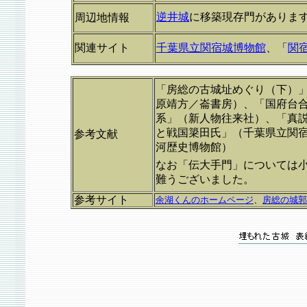
逆井城
に移築現存門がありま
周辺地情報
関連サイト
千葉県立関宿城博物館
、
「
関
「房総の古城址めぐり（下）」
原靖方／崙書房）、「国府台
系」（新人物往来社）、「真
と戦国簗田氏」（千葉県立関
参考文献
河歴史博物館）
なお「伝大手門」については
難うございました。
参考サイト
余湖くんのホームページ
、
房総の城郭