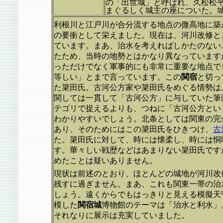
の「出世城」と呼ばれ、久松松
まぐるしく城主の座についた。
利根川と江戸川が合分流する地点の微高地に築
の要衝として栄えました。現在は、河川改修と
ています。まあ、治水を考えればしかたのない
たため、当時の地勢とはかなり異なっています
っただけでなく軍事的にも非常に重要な地点で
等しい」とまで言っています。この
関宿
と切っ
た簗田氏。古河公方家や簗田氏をめぐる情勢は
関しては一貫して「古河公方」に与していた筆
テゴリで捉えるよりも、つねに「古河公方とい
わかりやすいでしょう。北条としては関東の完
あり、そのためにはこの簗田氏をひきつけ、
古
た。簗田氏に対して、時には懐柔し、時には恫
す。華々しい戦歴などはあまりない簗田氏です
めたことは疑いありません。
現状は前述のとおり、ほとんどの城地が河川改
残すに過ぎません。まあ、これも関東一帯の治
しょう。遠くからでもはっきりと見える模擬天
模した
関宿城
博物館のテーマは「治水と利水」
それなりに展示は充実していました。