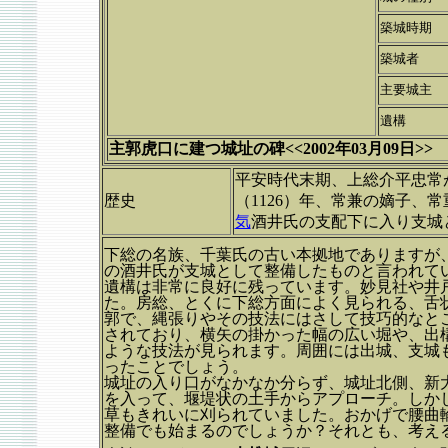
築城時期
築城者
主要城主
遺構
主郭虎口に建つ城址の碑<<2002年03月09日>>
平安時代末期、上総介平忠常
歴史
（1126）年、常兼の嫡子、常
気
酒井氏の支配下に入り支城
下総の名族、千葉氏の古い本拠地でありますが
の酒井氏が支城として整備したものと言われて
遺構は非常に良好に残っています。妙見社や井
た。房総、とくに下総方面によく見られる、舌
郭で、縄張りやその技法にはさして技巧的なと
されており、横矢の掛かった幅の広い堀や、出
ような技法が見られます。周囲には出城、支城
ったことでしょう。
城址の入り口がなかなか分らず、城址北側、新
を入って、堰堤状の土手からアプローチ。しか
草もきれいに刈られていました。おかげで腰曲
整備でも始まるのでしょうか？それとも、考え