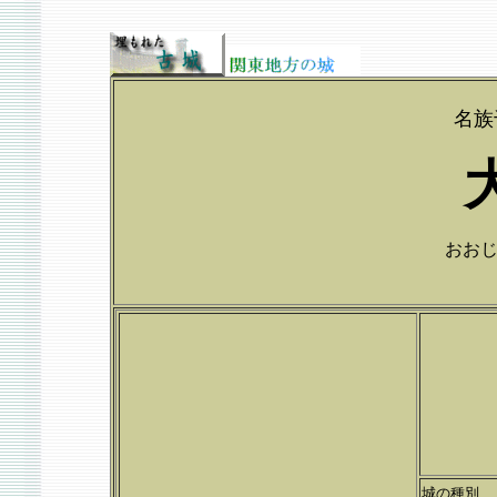
名族
おおじい
城の種別