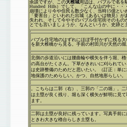
余談ですが、この
大椎城
周辺は、バブルで名を
Hundred Hills）でして、「こんな山の
崩壊により今や住民も数少なく、当時15億とい
「要害台」といわれた出城（あるいは物見）が
失われ、そして今やそのバブル住宅街そのもの
とでも言いましょうか、なんというか、史跡と
バブル住宅地のはずれにほぼ手付かずに残る大
を新大椎橋から見る。手前の村田川が天然の堀
北側の歩道沿いには腰曲輪や横矢を伴う堀、櫓
の高台がたくさん。下草がきれいに刈られてい
は史跡整備のためだと思いたい。（訂正：単に
地保護のためらしい。かつ、自然地形らしい。
。こちらは二郭（右）、三郭の「二の堀」。二
は土塁が良く残り、堀も深く横矢が鮮明に見て
ます。
二郭は土塁が良好に残っています。写真手前に
ときわ大きな櫓台らしき土塁も。