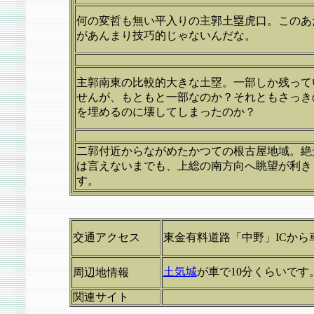
何の変哲も無い平入りの主郭土塁虎口。このあ
があんまり技巧的じゃないんだな。
主郭南東の比較的大きな土塁。一部しか残って
せんが、もともと一部なのか？それともさっき
を埋めるのに壊してしまったのか？
二郭付近からながめたかつての根古屋地域。絶
は言えないまでも、上総の南方向へ眺望が利き
す。
交通アクセス
東金有料道路「中野」ICから車
土気城
が車で10分くらいです
周辺地情報
関連サイト