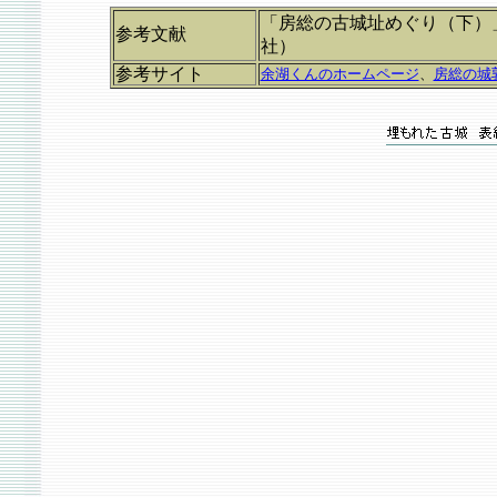
「房総の古城址めぐり（下）
参考文献
社）
参考サイト
余湖くんのホームページ
、
房総の城