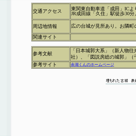
東関東自動車道「成田」ICよ
交通アクセス
JR成田線「久住」駅徒歩30分
広の台城が見所あり。お隣町
周辺地情報
関連サイト
「日本城郭大系」（新人物往
参考文献
社）、「図説房総の城郭」（
参考サイト
余湖くんのホームページ