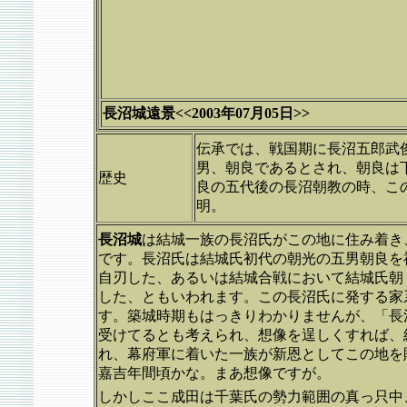
長沼城遠景<<2003年07月05日>>
伝承では、戦国期に長沼五郎武
男、朝良であるとされ、朝良は
歴史
良の五代後の長沼朝教の時、こ
明。
長沼城
は結城一族の長沼氏がこの地に住み着き
です。長沼氏は結城氏初代の朝光の五男朝良を
自刃した、あるいは結城合戦において結城氏朝
した、ともいわれます。この長沼氏に発する家
す。築城時期もはっきりわかりませんが、「長
受けてるとも考えられ、想像を逞しくすれば、
れ、幕府軍に着いた一族が新恩としてこの地を
嘉吉年間頃かな。まあ想像ですが。
しかしここ成田は千葉氏の勢力範囲の真っ只中