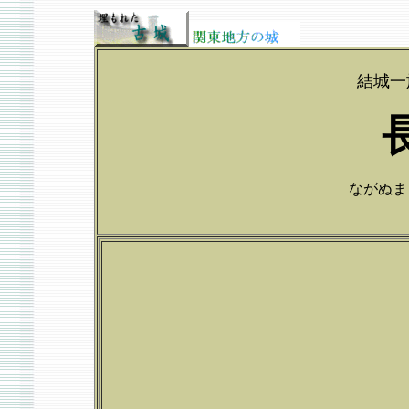
結城一
ながぬまじ