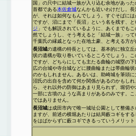
国」の只中に結城一族が入り込む余地があった
首都である
本佐倉城
なんかも近いわけだし。長
が、それは如何なもんでしょう。すぐそばには
ですが、沼にまで「長沼」という名を残す、と
ジ
」でも解説されているように、あくまでもこ
然でしょうし、そう考えると「結城一族」って
千葉氏の縁戚となった在地土豪、と考える方が
長沼城
の遺構の特長としては、基本的に独立丘
状の遺構が取り巻いているところでしょう。こ
ですが、どちらにしても主たる曲輪の城塁の下
広の台城や寺台城などに腰曲輪または帯曲輪状
のかもしれません。あるいは、助崎城を筆頭に
沼氏の出自を含めて何か関係があるのかもしれ
ら、それ以外の防御はあまり見られず、堀切や
一部に古墳のような高まりがあるのみです。こ
ではありません。
長沼城
は成田市内で唯一城址公園として整備さ
ますが、前述の横堀あたりは結局藪コギをする
をはばからずに藪コギできるっていうメリット