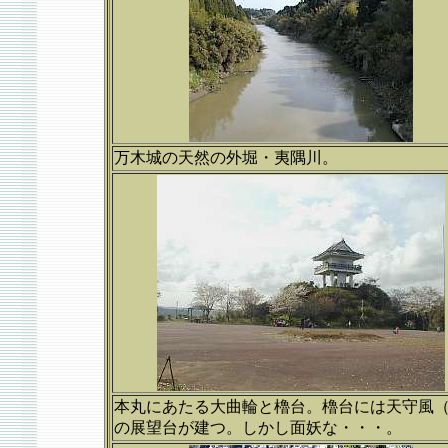
万木城の天然の外堀・夷隅川。
本丸にあたる大曲輪と櫓台。櫓台には天守風
の展望台が建つ。しかし面妖な・・・。