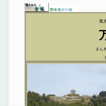
鬼
まんぎ