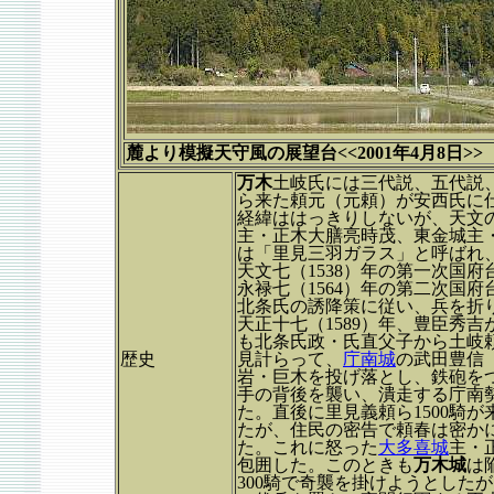
麓より模擬天守風の展望台<<2001年4月8日>>
万木
土岐氏には三代説、五代説
ら来た頼元（元頼）が安西氏に
経緯ははっきりしないが、天文
主・正木大膳亮時茂、東金城主
は「里見三羽ガラス」と呼ばれ
天文七（1538）年の第一次国
永禄七（1564）年の第二次国
北条氏の誘降策に従い、兵を折
天正十七（1589）年、豊臣秀吉
も北条氏政・氏直父子から土岐頼
歴史
見計らって、
庁南城
の武田豊信
岩・巨木を投げ落とし、鉄砲を
手の背後を襲い、潰走する庁南
た。直後に里見義頼ら1500騎
たが、住民の密告で頼春は密かに
た。これに怒った
大多喜城
主・
包囲した。このときも
万木城
は
300騎で奇襲を掛けようとした