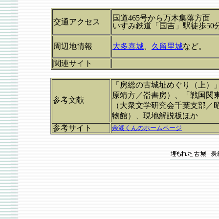
国道465号から万木集落方面
交通アクセス
いすみ鉄道「国吉」駅徒歩50
周辺地情報
大多喜城
、
久留里城
など。
関連サイト
「房総の古城址めぐり（上）
原靖方／崙書房）、「戦国関
参考文献
（大衆文学研究会千葉支部／
物館）、現地解説板ほか
参考サイト
余湖くんのホームページ