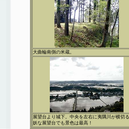
大曲輪南側の米蔵。
展望台より城下。中央を左右に夷隅川が横切
妖な展望台でも景色は最高！