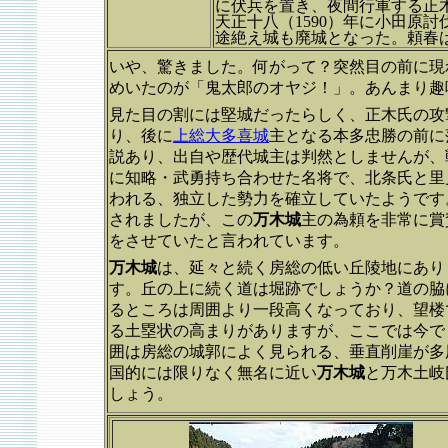
に伏兵を置き、夜間行軍する正
天正十八（1590）年に小田原
途絶え城も廃城となった。頼春
いや、驚きました。何がって？突然目の前に現
めいたのが「鬼太郎のオヤジ！」。あんまり趣
見た目の割には堅城だったらしく、正木氏の攻
り、後に
上総大多喜城
主となる本多忠勝の前に
説あり、出自や歴代城主は判然としませんが、
に知略・武勇持ち合わせた名将で、北条氏と里
われる、独立した勢力を確立していたようです
されましたが、この
万木城
主の為頼を非常に賞
をさせていたと言われています。
万木城
は、延々と続く房総の低い丘陵地にあり
す。丘の上に続く道は堀跡でしょうか？道の脇
るところは周囲より一段高くなっており、望楼
る土塁状の高まりがありますが、ここでは今で
囲は房総の城郭によく見られる、垂直削崖が多
国的には限りなく無名に近い
万木城
と万木土岐
しょう。