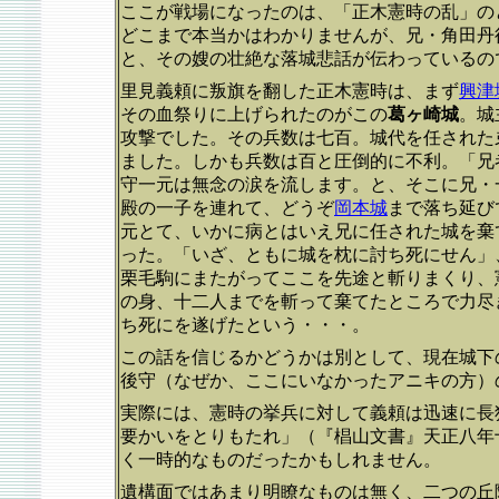
ここが戦場になったのは、「正木憲時の乱」の
どこまで本当かはわかりませんが、兄・角田丹
と、その嫂の壮絶な落城悲話が伝わっているの
里見義頼に叛旗を翻した正木憲時は、まず
興津
その血祭りに上げられたのがこの
葛ヶ崎城
。城
攻撃でした。その兵数は七百。城代を任された
ました。しかも兵数は百と圧倒的に不利。「兄
守一元は無念の涙を流します。と、そこに兄・
殿の一子を連れて、どうぞ
岡本城
まで落ち延び
元とて、いかに病とはいえ兄に任された城を棄
った。「いざ、ともに城を枕に討ち死にせん」
栗毛駒にまたがってここを先途と斬りまくり、
の身、十二人までを斬って棄てたところで力尽
ち死にを遂げたという・・・。
この話を信じるかどうかは別として、現在城下
後守（なぜか、ここにいなかったアニキの方）
実際には、憲時の挙兵に対して義頼は迅速に長
要かいをとりもたれ」（『椙山文書』天正八年
く一時的なものだったかもしれません。
遺構面ではあまり明瞭なものは無く、二つの丘