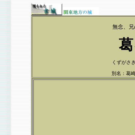
無念、兄
葛
くずがさきじょ
別名：葛