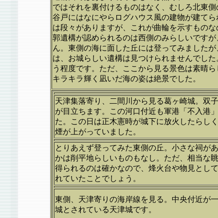
ではそれを裏付けるものはなく、むしろ北東側
谷戸にはなにやらログハウス風の建物が建てら
は段々がありますが、これが曲輪を示すものな
郭遺構が認められるのは西側のみらしいですが
ん。東側の海に面した丘には登ってみましたが
は、お城らしい遺構は見つけられませんでした
う程度です。ただ、ここから見る景色は素晴ら
キラキラ輝く凪いだ海の姿は絶景でした。
天津集落寄り、二間川から見る葛ヶ崎城。双
が目立ちます。この河口付近も軍港「不入港
た。この日は正木憲時が城下に放火したらし
煙が上がっていました。
とりあえず登ってみた東側の丘。小さな祠が
かは削平地らしいものもなし。ただ、相当な
得られるのは確かなので、烽火台や物見とし
れていたことでしょう。
東側、天津寄りの海岸線を見る。中央付近が
城とされている天津城です。