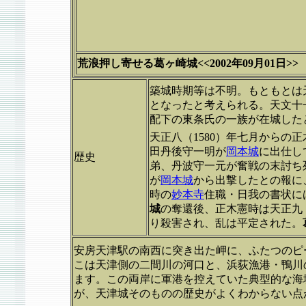
荒浪押し寄せる葛ヶ崎城<<2002年09月01日>>
築城時期等は不明。もともとは
となったと考えられる。天文十一
配下の東条氏の一族が在城した
天正八（1580）年七月からの
田丹後守一明が
岡本城
に出仕し
歴史
弟、丹波守一元が奮戦の末討ち
が
岡本城
から出撃したとの報に
時の
妙本寺
住職・日我の書状に
城
の奪還後、正木憲時は天正九（
り殺害され、乱は平定された。
安房天津駅の南西に突き出た岬に、ふたつのピ
こは天津側の二間川の河口と、浜荻漁港・鴨川
ます。この両岸に軍港を控えていた典型的な海
が、天津城そのものの歴史がよくわからない点