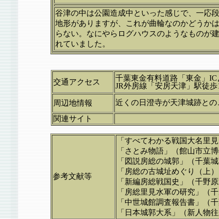
谷津の中は公園造成中といった感じで、一応
地形がありますが、これが曲輪なのかどうか
らない。なにやらログハウスのようなものが
れていました。
千葉東金有料道路「東金」IC
交通アクセス
JR外房線「安房天津」駅徒歩
近くの日澄寺が天津城跡との
周辺地情報
関連サイト
「すべてわかる戦国大名里見
「さとみ物語」（館山市立博
「図説房総の城郭」（
千葉城
「房総の古城址めぐり（上）
参考文献等
「新編房総戦国史」（千野原
「房総里見水軍の研究」（千
「中世城館調査報告書」（千
「日本城郭大系」（新人物往