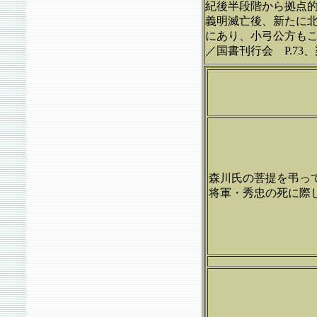
紀後半段階から拠点
義明滅亡後、新たに
にあり、小弓公方も
／国書刊行会 P.7
森川氏の菩提を弔っ
将軍・秀忠の死に際