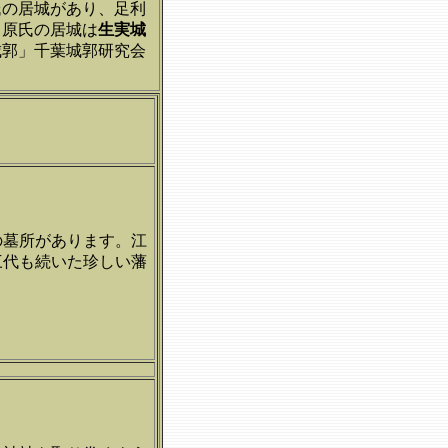
氏の居城があり、足利
ら原氏の居城は
生実城
城郭」千葉城郭研究会
の墓所があります。江
三代も続いた珍しい藩