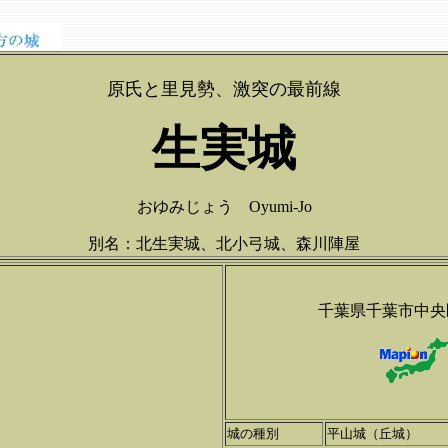
原氏と里見勢、激突の最前線
生実城
おゆみじょう Oyumi-Jo
別名：北生実城、北小弓城、森川陣屋
千葉県千葉市中央
城の種別
平山城（丘城）