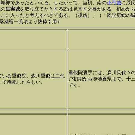
的城郭であったといえる。したがって、当初、南の
小弓城
に原
北の
生実城
を取り立てたとする説は見直す必要がある。初めか
ここに入ったと考えるべきである。（後略）」（「図説房総の
3、梁瀬裕一氏項より抜粋引用）
重俊院裏手には、森川氏代々
ている重俊院。森川重俊は二代
戸初期から廃藩置県まで、十
して殉死したらしい。
です。