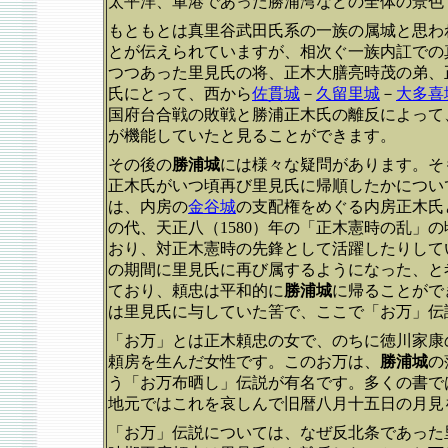
太平洋、軍港であった勝浦湾などの全体の景色
もともとは真里谷武田氏系の一族の属城と思わ
とが伝えられていますが、相次ぐ一族内訌での
つつあった里見氏の将、正木大膳亮時茂の弟、
氏にとって、西から
佐貫城
－
久留里城
－
大多喜
国府台合戦の敗戦と勝浦正木氏の離反によって
が機能していたと見ることができます。
その後の
勝浦城
には様々な疑問があります。そ
正木氏がいつ頃再び里見氏に帰順したかについ
は、内房の
金谷城
の支配権をめぐる内房正木氏
の代、天正八（1580）年の「正木憲時の乱」
おり、対正木憲時の先鋒として活躍したりして
の期間に里見氏に再び属するようになった、と
ており、頼忠は平和的に
勝浦城
に帰ることがで
は里見氏に与していた筈で、ここで「お万」伝
「お万」とは正木頼忠の女で、のちに徳川家康
頼房を生んだ女性です。このお万は、
勝浦城
の
う「お万布晒し」伝説が有名です。多くの書で
地元ではこれを哀しんで旧暦八月十五日の月見
「お万」伝説については、なぜ反北条であった