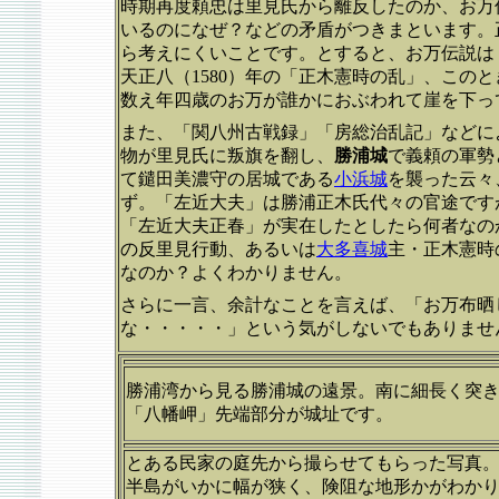
時期再度頼忠は里見氏から離反したのか、お万
いるのになぜ？などの矛盾がつきまといます。
ら考えにくいことです。とすると、お万伝説は
天正八（1580）年の「正木憲時の乱」、この
数え年四歳のお万が誰かにおぶわれて崖を下っ
また、「関八州古戦録」「房総治乱記」などに
物が里見氏に叛旗を翻し、
勝浦城
で義頼の軍勢
て鑓田美濃守の居城である
小浜城
を襲った云々
ず。「左近大夫」は勝浦正木氏代々の官途です
「左近大夫正春」が実在したとしたら何者なのか
の反里見行動、あるいは
大多喜城
主・正木憲時
なのか？よくわかりません。
さらに一言、余計なことを言えば、「お万布晒
な・・・・・」という気がしないでもありませ
勝浦湾から見る勝浦城の遠景。南に細長く突
「八幡岬」先端部分が城址です。
とある民家の庭先から撮らせてもらった写真
半島がいかに幅が狭く、険阻な地形かがわか