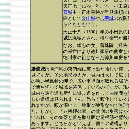
天正四（1576）年八月一日に
天正七（1579）年ごろ、小田
喜城
主・正木憲時が里見義頼に
鋒として
金山城
や
吉宇城
の攻防
られたともいう。
天正十八（1590）年の小田原
城
は廃城とされ、植村泰忠が勝
なお、頼忠の女、養珠院（通称
の滅亡により徳川家康の側室と
徳川家の祖となった徳川頼房を
勝浦城
は勝浦湾の東南端に突き出た険しい崖、
城ですが、その地形ゆえか、城内は大して広く
の狭い半島状の岬で、広い平坦面が取れる場所
で断ち切って城域を確保しているのですが、現
城内を通る道も新たに遊歩道を作って曲輪間を
しい遺構は見られません。恐らく藪化している
れますが、藪が深い上、地形が地形なので無理
た。しかし、「八幡岬公園」の北側の集落はか
いわれ、その集落と浜を取り囲む尾根筋や背後
あります。どちらかといえば、個々の遺構より