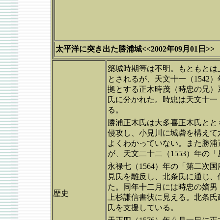
太平洋に突き出た勝浦城<<2002年09月01日>>
築城時期等は不明。もともとは
とされるが、天文十一（1542
拠とする正木時茂（時忠の兄）
氏に分かれた。時忠は天文十一（
る。
勝浦正木氏は大多喜正木氏とと
侵攻し、小見川に城砦を構えて
よくわかっていない。また勝浦
が、天文二十二（1553）年の
永禄七（1564）年の「第二次
見氏を離反し、北条氏に通じ、
た。同年十二月には時忠の嫡男
歴史
上杉謙信書状に見える。北条氏
氏を支援している。