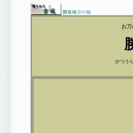
お万
かつうらじ