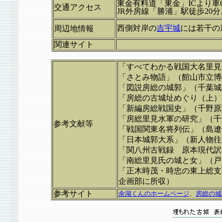
東金有料道「東金」ICより車
交通アクセス
JR外房線「勝浦」駅徒歩20分
西側対岸の
吉宇城
には若干の
周辺地情報
関連サイト
「すべてわかる戦国大名里見
「さとみ物語」（館山市立博
「図説房総の城郭」（
千葉城
「房総の古城址めぐり（上）
「新編房総戦国史」（千野原
「房総里見水軍の研究」（千
参考文献等
「戦国関東名将列伝」（島遼
「日本城郭大系」（新人物往
「関八州古戦録 原本現代訳
「南総里見氏の城と女」（戸
「正木時茂・時忠の東上総支
企画部に所収
）
参考サイト
余湖くんのホームページ
、
房総の城