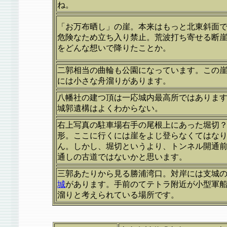
ね。
「お万布晒し」の崖。本来はもっと北東斜面
危険なため立ち入り禁止。荒波打ち寄せる断
をどんな想いで降りたことか。
二郭相当の曲輪も公園になっています。この
には小さな舟溜りがあります。
八幡社の建つ頂は一応城内最高所ではありま
城郭遺構はよくわからない。
右上写真の駐車場右手の尾根上にあった堀切
形。ここに行くには崖をよじ登らなくてはな
ん。しかし、堀切というより、トンネル開通
通しの古道ではないかと思います。
三郭あたりから見る勝浦湾口。対岸には支城
城
があります。手前のてテトラ附近が小型軍
溜りと考えられている場所です。