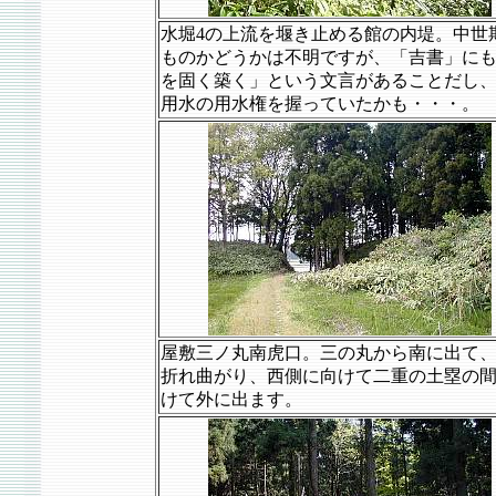
水堀4の上流を堰き止める館の内堤。中世
ものかどうかは不明ですが、「吉書」に
を固く築く」という文言があることだし
用水の用水権を握っていたかも・・・。
屋敷三ノ丸南虎口。三の丸から南に出て
折れ曲がり、西側に向けて二重の土塁の
けて外に出ます。