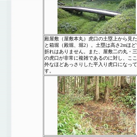
殿屋敷（屋敷本丸）虎口の土塁上から見
と箱堀（殿堀、堀2）。土塁は高さ2mほど
折れはありません。また、屋敷二の丸・
の虎口が非常に複雑であるのに対し、こ
外なほどあっさりした平入り虎口になっ
す。