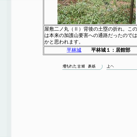
屋敷二ノ丸（Ⅱ）背後の土塁の折れ。こ
は本来の加護山要害への通路だったので
かと思われます。
平林城
平林城１：居館部