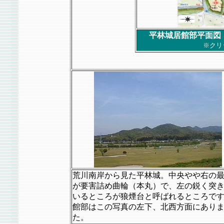
平林城居館部平面図
※クリ
荒川南岸から見た平林城。中央やや右の
が要害詰め曲輪（本丸）で、左の鋭く突
いるところが狼煙台と呼ばれるところで
館部はこの写真の左下、北西方面にあり
た。